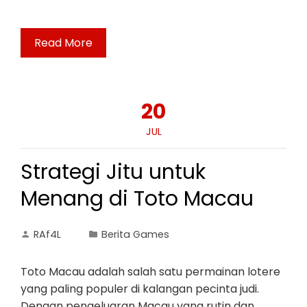
Read More
20
JUL
Strategi Jitu untuk
Menang di Toto Macau
RAf4L
Berita Games
Toto Macau adalah salah satu permainan lotere
yang paling populer di kalangan pecinta judi.
Dengan pengeluaran Macau yang rutin dan