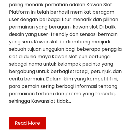
paling menarik perhatian adalah Kawan Slot.
Platform ini telah berhasil memikat beragam
user dengan berbagai fitur menarik dan pilihan
permainan yang beragam. kawan slot Di balik
desain yang user-friendly dan sensasi bermain
yang seru, Kawanslot berkembang menjadi
sebuah tujuan unggulan bagi beberapa penggila
slot di dunia maya.Kawan slot pun berfungsi
sebagai nama untuk kelompok pecinta yang
bergabung untuk berbagi strategi, petunjuk, dan
cerita bermain. Dalam iklim yang kompetitif ini,
para pemain sering berbagi informasi tentang
permainan terbaru dan promo yang tersedia,
sehingga Kawanslot tidak…
Read More