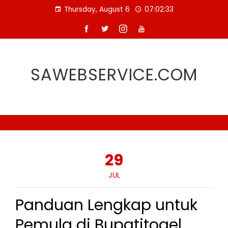
Skip
Thursday, August 6
07:02:34
to
content
SAWEBSERVICE.COM
29
JUL
Panduan Lengkap untuk
Pemula di Bupatitogel