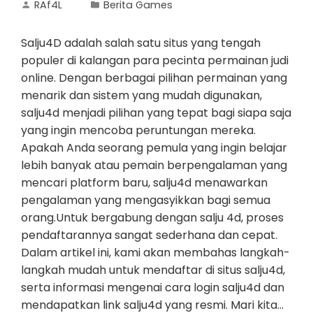
RAf4L
Berita Games
Salju4D adalah salah satu situs yang tengah
populer di kalangan para pecinta permainan judi
online. Dengan berbagai pilihan permainan yang
menarik dan sistem yang mudah digunakan,
salju4d menjadi pilihan yang tepat bagi siapa saja
yang ingin mencoba peruntungan mereka.
Apakah Anda seorang pemula yang ingin belajar
lebih banyak atau pemain berpengalaman yang
mencari platform baru, salju4d menawarkan
pengalaman yang mengasyikkan bagi semua
orang.Untuk bergabung dengan salju 4d, proses
pendaftarannya sangat sederhana dan cepat.
Dalam artikel ini, kami akan membahas langkah-
langkah mudah untuk mendaftar di situs salju4d,
serta informasi mengenai cara login salju4d dan
mendapatkan link salju4d yang resmi. Mari kita…