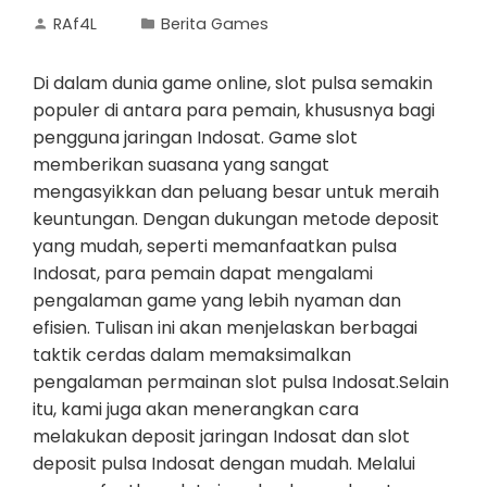
RAf4L
Berita Games
Di dalam dunia game online, slot pulsa semakin
populer di antara para pemain, khususnya bagi
pengguna jaringan Indosat. Game slot
memberikan suasana yang sangat
mengasyikkan dan peluang besar untuk meraih
keuntungan. Dengan dukungan metode deposit
yang mudah, seperti memanfaatkan pulsa
Indosat, para pemain dapat mengalami
pengalaman game yang lebih nyaman dan
efisien. Tulisan ini akan menjelaskan berbagai
taktik cerdas dalam memaksimalkan
pengalaman permainan slot pulsa Indosat.Selain
itu, kami juga akan menerangkan cara
melakukan deposit jaringan Indosat dan slot
deposit pulsa Indosat dengan mudah. Melalui