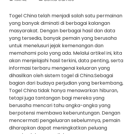
Togel China telah menjadi salah satu permainan
yang banyak diminati di berbagai kalangan
masyarakat. Dengan berbagai hasil dan data
yang tersedia, banyak pemain yang berusaha
untuk menelusuri jejak kemenangan dan
memahami pola yang ada. Melalui artikel ini, kita
akan menjelajahi hasil terkini, data penting, serta
informasi terbaru mengenai keluaran yang
dihasilkan oleh sistem togel di China.Sebagai
bagian dari budaya perjudian yang berkembang,
Togel China tidak hanya menawarkan hiburan,
tetapi juga tantangan bagi mereka yang
berusaha mencari tahu angka-angka yang
berpotensi membawa keberuntungan. Dengan
mencermati pengeluaran sebelumnya, pemain
diharapkan dapat meningkatkan peluang