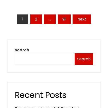
Posts
1
2
…
91
Next
pagination
Search
Search
Recent Posts