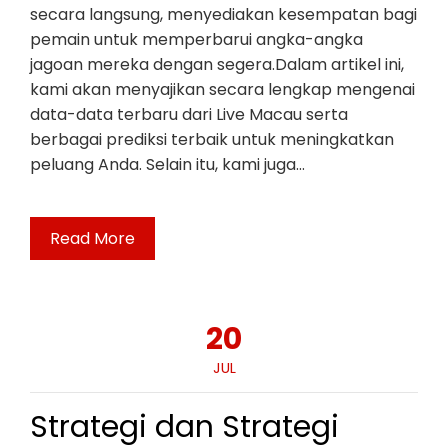
secara langsung, menyediakan kesempatan bagi
pemain untuk memperbarui angka-angka
jagoan mereka dengan segera.Dalam artikel ini,
kami akan menyajikan secara lengkap mengenai
data-data terbaru dari Live Macau serta
berbagai prediksi terbaik untuk meningkatkan
peluang Anda. Selain itu, kami juga…
Read More
20
JUL
Strategi dan Strategi