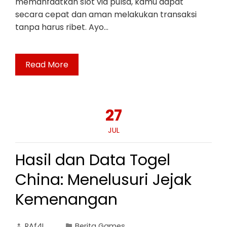
memanfaatkan slot via pulsa, kamu dapat
secara cepat dan aman melakukan transaksi
tanpa harus ribet. Ayo…
Read More
27
JUL
Hasil dan Data Togel
China: Menelusuri Jejak
Kemenangan
RAf4L
Berita Games