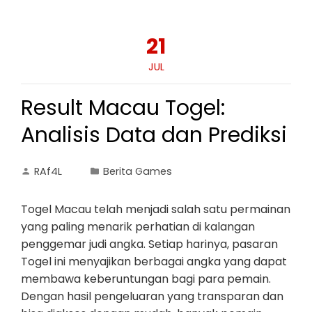
21
JUL
Result Macau Togel:
Analisis Data dan Prediksi
RAf4L
Berita Games
Togel Macau telah menjadi salah satu permainan
yang paling menarik perhatian di kalangan
penggemar judi angka. Setiap harinya, pasaran
Togel ini menyajikan berbagai angka yang dapat
membawa keberuntungan bagi para pemain.
Dengan hasil pengeluaran yang transparan dan