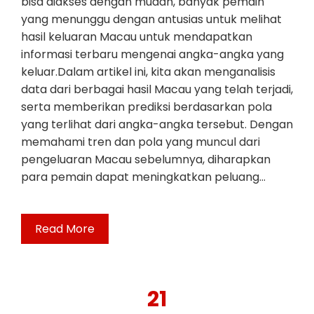
bisa diakses dengan mudah, banyak pemain
yang menunggu dengan antusias untuk melihat
hasil keluaran Macau untuk mendapatkan
informasi terbaru mengenai angka-angka yang
keluar.Dalam artikel ini, kita akan menganalisis
data dari berbagai hasil Macau yang telah terjadi,
serta memberikan prediksi berdasarkan pola
yang terlihat dari angka-angka tersebut. Dengan
memahami tren dan pola yang muncul dari
pengeluaran Macau sebelumnya, diharapkan
para pemain dapat meningkatkan peluang…
Read More
21