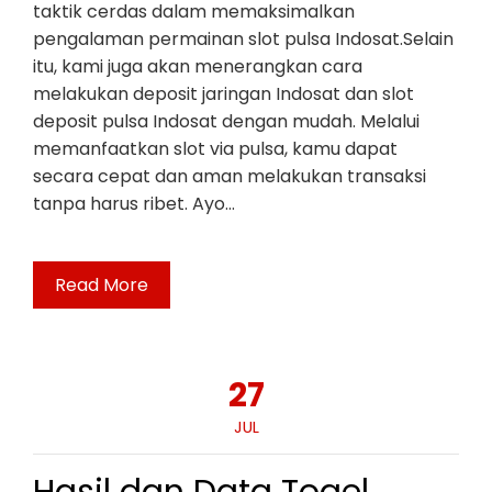
taktik cerdas dalam memaksimalkan
pengalaman permainan slot pulsa Indosat.Selain
itu, kami juga akan menerangkan cara
melakukan deposit jaringan Indosat dan slot
deposit pulsa Indosat dengan mudah. Melalui
memanfaatkan slot via pulsa, kamu dapat
secara cepat dan aman melakukan transaksi
tanpa harus ribet. Ayo…
Read More
27
JUL