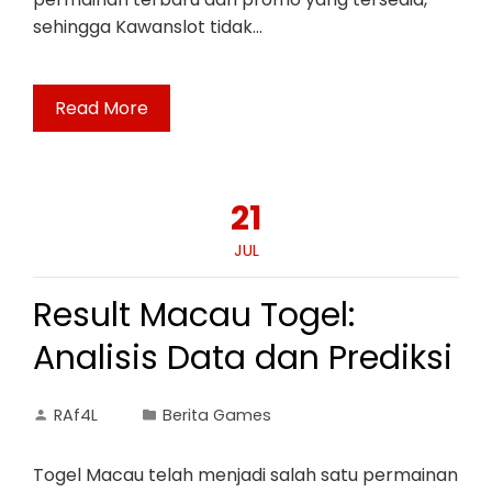
sehingga Kawanslot tidak…
Read More
21
JUL
Result Macau Togel:
Analisis Data dan Prediksi
RAf4L
Berita Games
Togel Macau telah menjadi salah satu permainan