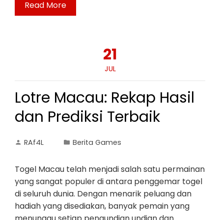
Read More
21
JUL
Lotre Macau: Rekap Hasil
dan Prediksi Terbaik
RAf4L
Berita Games
Togel Macau telah menjadi salah satu permainan
yang sangat populer di antara penggemar togel
di seluruh dunia. Dengan menarik peluang dan
hadiah yang disediakan, banyak pemain yang
menunggu setiap pengundian undian dan