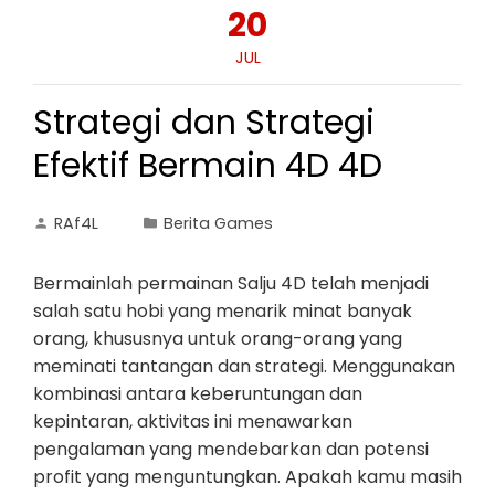
20
JUL
Strategi dan Strategi
Efektif Bermain 4D 4D
RAf4L
Berita Games
Bermainlah permainan Salju 4D telah menjadi
salah satu hobi yang menarik minat banyak
orang, khususnya untuk orang-orang yang
meminati tantangan dan strategi. Menggunakan
kombinasi antara keberuntungan dan
kepintaran, aktivitas ini menawarkan
pengalaman yang mendebarkan dan potensi
profit yang menguntungkan. Apakah kamu masih