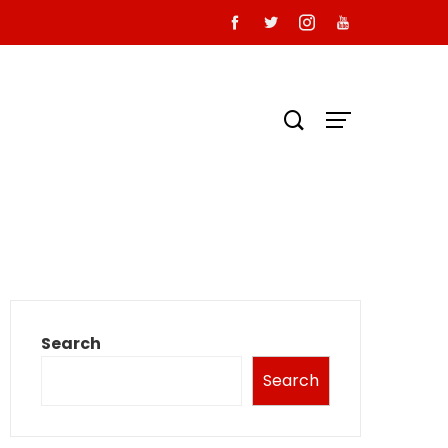
Search
Search