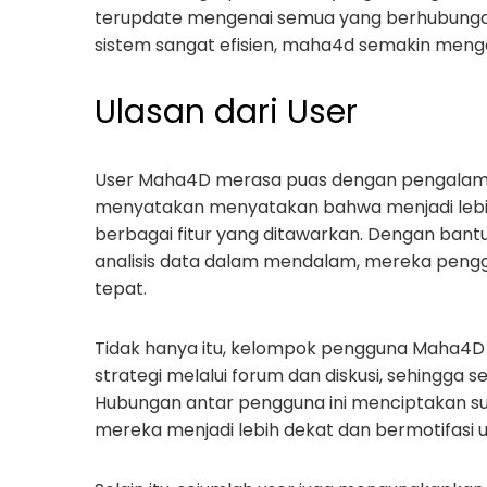
terupdate mengenai semua yang berhubunga
sistem sangat efisien, maha4d semakin meng
Ulasan dari User
User Maha4D merasa puas dengan pengalama
menyatakan menyatakan bahwa menjadi lebih
berbagai fitur yang ditawarkan. Dengan bant
analisis data dalam mendalam, mereka pengg
tepat.
Tidak hanya itu, kelompok pengguna Maha4D 
strategi melalui forum dan diskusi, sehingga
Hubungan antar pengguna ini menciptakan su
mereka menjadi lebih dekat dan bermotifasi 