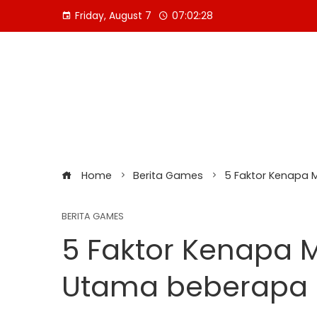
Skip
Friday, August 7
07:02:28
to
content
Home
Berita Games
5 Faktor Kenapa 
BERITA GAMES
5 Faktor Kenapa 
Utama beberapa P