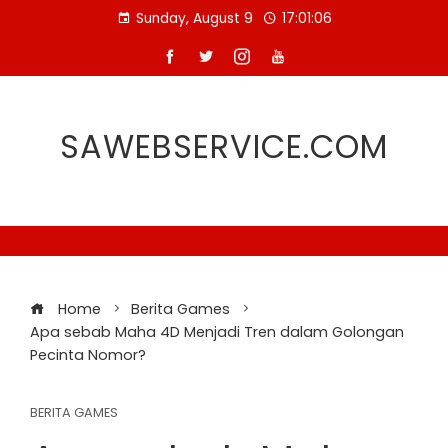
Skip
Sunday, August 9
17:01:07
to
content
SAWEBSERVICE.COM
Home
Berita Games
Apa sebab Maha 4D Menjadi Tren dalam Golongan
Pecinta Nomor?
BERITA GAMES