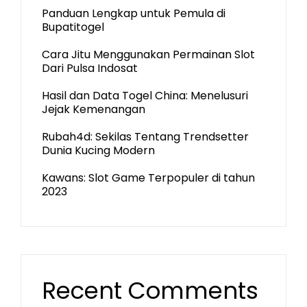
Panduan Lengkap untuk Pemula di
Bupatitogel
Cara Jitu Menggunakan Permainan Slot
Dari Pulsa Indosat
Hasil dan Data Togel China: Menelusuri
Jejak Kemenangan
Rubah4d: Sekilas Tentang Trendsetter
Dunia Kucing Modern
Kawans: Slot Game Terpopuler di tahun
2023
Recent Comments