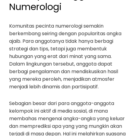
Numerologi
Komunitas pecinta numerologi semakin
berkembang seiring dengan popularitas angka
ajaib. Para anggotanya tidak hanya berbagi
strategi dan tips, tetapi juga membentuk
hubungan yang erat dari minat yang sama.
Dalam lingkungan tersebut, anggota dapat
berbagi pengalaman dan mendiskusikan hasil
yang mereka peroleh, menjadikan atmosfer
menjadi lebih dinamis dan partisipatif.
Sebagian besar dari para anggota-anggota
kelompok ini aktif di media sosial, di mana
membahas mengenai angka-angka yang keluar
dan memprediksi apa yang yang mungkin akan
terjadi di masa depan. Hal ini melahirkan suasana