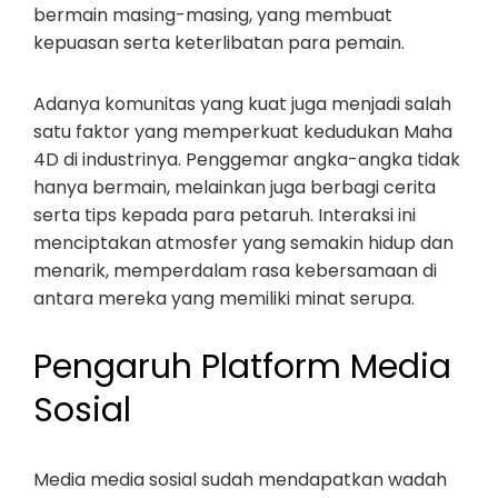
bermain masing-masing, yang membuat
kepuasan serta keterlibatan para pemain.
Adanya komunitas yang kuat juga menjadi salah
satu faktor yang memperkuat kedudukan Maha
4D di industrinya. Penggemar angka-angka tidak
hanya bermain, melainkan juga berbagi cerita
serta tips kepada para petaruh. Interaksi ini
menciptakan atmosfer yang semakin hidup dan
menarik, memperdalam rasa kebersamaan di
antara mereka yang memiliki minat serupa.
Pengaruh Platform Media
Sosial
Media media sosial sudah mendapatkan wadah