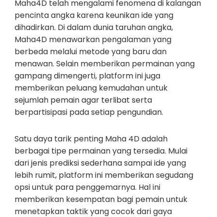
Maha4D telah mengalami fenomena di kalangan
pencinta angka karena keunikan ide yang
dihadirkan. Di dalam dunia taruhan angka,
Maha4D menawarkan pengalaman yang
berbeda melalui metode yang baru dan
menawan. Selain memberikan permainan yang
gampang dimengerti, platform ini juga
memberikan peluang kemudahan untuk
sejumlah pemain agar terlibat serta
berpartisipasi pada setiap pengundian.
Satu daya tarik penting Maha 4D adalah
berbagai tipe permainan yang tersedia. Mulai
dari jenis prediksi sederhana sampai ide yang
lebih rumit, platform ini memberikan segudang
opsi untuk para penggemarnya. Hal ini
memberikan kesempatan bagi pemain untuk
menetapkan taktik yang cocok dari gaya