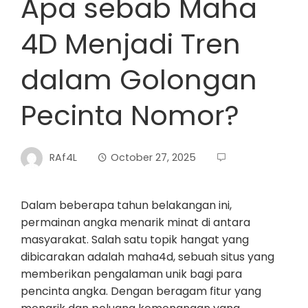
Apa sebab Maha
4D Menjadi Tren
dalam Golongan
Pecinta Nomor?
RAf4L
October 27, 2025
Dalam beberapa tahun belakangan ini,
permainan angka menarik minat di antara
masyarakat. Salah satu topik hangat yang
dibicarakan adalah maha4d, sebuah situs yang
memberikan pengalaman unik bagi para
pencinta angka. Dengan beragam fitur yang