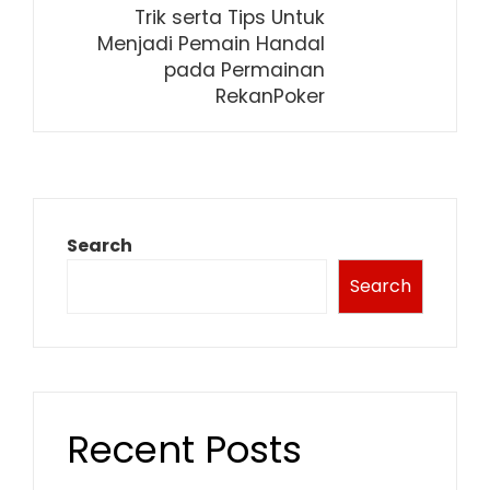
Trik serta Tips Untuk
Menjadi Pemain Handal
pada Permainan
RekanPoker
Search
Search
Recent Posts