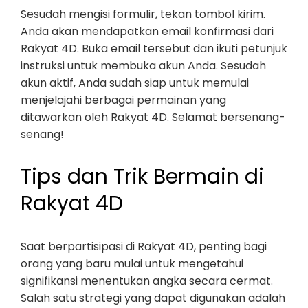
Sesudah mengisi formulir, tekan tombol kirim.
Anda akan mendapatkan email konfirmasi dari
Rakyat 4D. Buka email tersebut dan ikuti petunjuk
instruksi untuk membuka akun Anda. Sesudah
akun aktif, Anda sudah siap untuk memulai
menjelajahi berbagai permainan yang
ditawarkan oleh Rakyat 4D. Selamat bersenang-
senang!
Tips dan Trik Bermain di
Rakyat 4D
Saat berpartisipasi di Rakyat 4D, penting bagi
orang yang baru mulai untuk mengetahui
signifikansi menentukan angka secara cermat.
Salah satu strategi yang dapat digunakan adalah