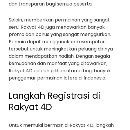
dan transparan bagi semua peserta.
Selain, memberikan permainan yang sangat
seru, Rakyat 4D juga menawarkan banyak
promo dan bonus yang sangat menggiurkan.
Pemain dapat menggunakan kesempatan
tersebut untuk meningkatkan peluang dirinya
dalam mendapatkan hadiah. Dengan segala
kemudahan dan manfaat yang ditawarkan,
Rakyat 4D adalah pilihan utama bagi banyak
penggemar permainan lotere di Indonesia.
Langkah Registrasi di
Rakyat 4D
Untuk memulai bermain di Rakyat 4D, langkah