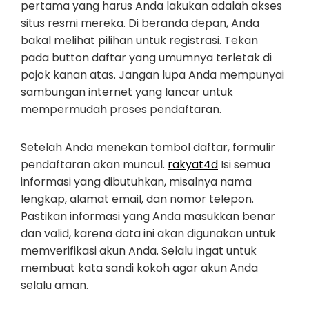
pertama yang harus Anda lakukan adalah akses
situs resmi mereka. Di beranda depan, Anda
bakal melihat pilihan untuk registrasi. Tekan
pada button daftar yang umumnya terletak di
pojok kanan atas. Jangan lupa Anda mempunyai
sambungan internet yang lancar untuk
mempermudah proses pendaftaran.
Setelah Anda menekan tombol daftar, formulir
pendaftaran akan muncul.
rakyat4d
Isi semua
informasi yang dibutuhkan, misalnya nama
lengkap, alamat email, dan nomor telepon.
Pastikan informasi yang Anda masukkan benar
dan valid, karena data ini akan digunakan untuk
memverifikasi akun Anda. Selalu ingat untuk
membuat kata sandi kokoh agar akun Anda
selalu aman.