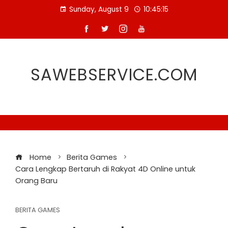
Skip
Sunday, August 9
10:45:16
to
content
SAWEBSERVICE.COM
Home
Berita Games
Cara Lengkap Bertaruh di Rakyat 4D Online untuk
Orang Baru
BERITA GAMES