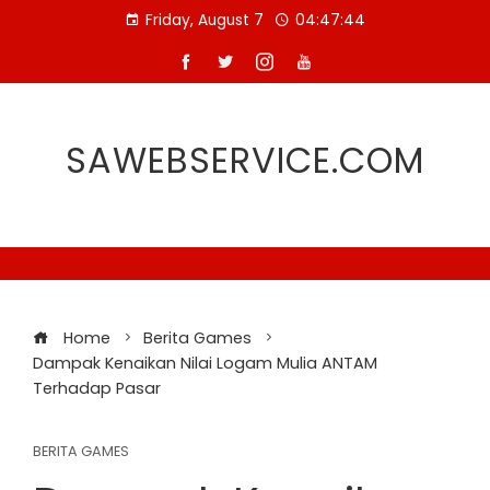
Skip
Friday, August 7
04:47:44
to
content
SAWEBSERVICE.COM
Home
Berita Games
Dampak Kenaikan Nilai Logam Mulia ANTAM
Terhadap Pasar
BERITA GAMES