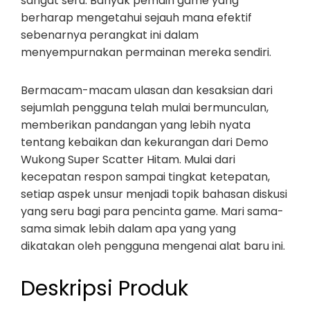
sangat seru. Banyak pemain game yang
berharap mengetahui sejauh mana efektif
sebenarnya perangkat ini dalam
menyempurnakan permainan mereka sendiri.
Bermacam-macam ulasan dan kesaksian dari
sejumlah pengguna telah mulai bermunculan,
memberikan pandangan yang lebih nyata
tentang kebaikan dan kekurangan dari Demo
Wukong Super Scatter Hitam. Mulai dari
kecepatan respon sampai tingkat ketepatan,
setiap aspek unsur menjadi topik bahasan diskusi
yang seru bagi para pencinta game. Mari sama-
sama simak lebih dalam apa yang yang
dikatakan oleh pengguna mengenai alat baru ini.
Deskripsi Produk