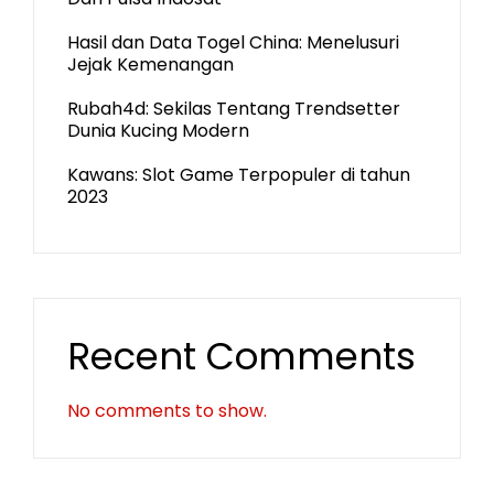
Hasil dan Data Togel China: Menelusuri
Jejak Kemenangan
Rubah4d: Sekilas Tentang Trendsetter
Dunia Kucing Modern
Kawans: Slot Game Terpopuler di tahun
2023
Recent Comments
No comments to show.