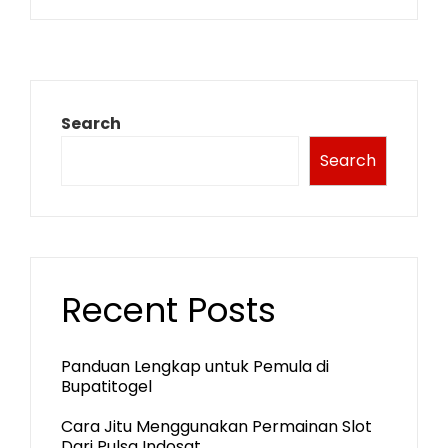
Search
Search
Recent Posts
Panduan Lengkap untuk Pemula di
Bupatitogel
Cara Jitu Menggunakan Permainan Slot
Dari Pulsa Indosat