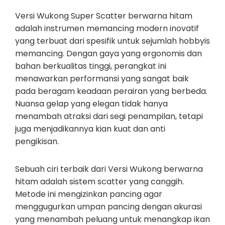
Versi Wukong Super Scatter berwarna hitam
adalah instrumen memancing modern inovatif
yang terbuat dari spesifik untuk sejumlah hobbyis
memancing. Dengan gaya yang ergonomis dan
bahan berkualitas tinggi, perangkat ini
menawarkan performansi yang sangat baik
pada beragam keadaan perairan yang berbeda.
Nuansa gelap yang elegan tidak hanya
menambah atraksi dari segi penampilan, tetapi
juga menjadikannya kian kuat dan anti
pengikisan.
Sebuah ciri terbaik dari Versi Wukong berwarna
hitam adalah sistem scatter yang canggih.
Metode ini mengizinkan pancing agar
menggugurkan umpan pancing dengan akurasi
yang menambah peluang untuk menangkap ikan