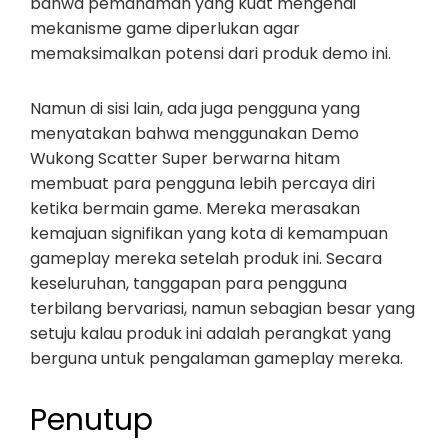
bahwa pemahaman yang kuat mengenai
mekanisme game diperlukan agar
memaksimalkan potensi dari produk demo ini.
Namun di sisi lain, ada juga pengguna yang
menyatakan bahwa menggunakan Demo
Wukong Scatter Super berwarna hitam
membuat para pengguna lebih percaya diri
ketika bermain game. Mereka merasakan
kemajuan signifikan yang kota di kemampuan
gameplay mereka setelah produk ini. Secara
keseluruhan, tanggapan para pengguna
terbilang bervariasi, namun sebagian besar yang
setuju kalau produk ini adalah perangkat yang
berguna untuk pengalaman gameplay mereka.
Penutup