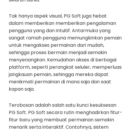
Tak hanya aspek visual, PG Soft juga hebat
dalam memberikan memberikan pengalaman
pengguna yang dan intuitif. Antarmuka yang
sangat ramah pengguna memungkinkan pemain
untuk mengakses permainan dari mudah,
sehingga proses bermain menjadi semakin
menyenangkan. Kemudahan akses di berbagai
platform, seperti perangkat seluler, memperluas
jangkauan pemain, sehingga mereka dapat
menikmati permainan di mana saja dan saat
kapan saja.
Terobosan adalah salah satu kunci kesuksesan
PG Soft. PG Soft secara rutin menghadirkan fitur-
fitur baru yang membuat permainan semakin
menarik serta interaktif. Contohnya, sistem