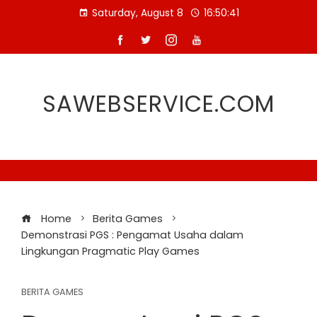
Skip
Saturday, August 8
16:50:41
to
content
SAWEBSERVICE.COM
Home
Berita Games
Demonstrasi PGS : Pengamat Usaha dalam
Lingkungan Pragmatic Play Games
BERITA GAMES