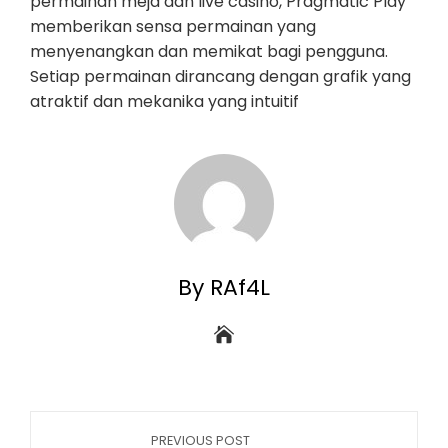
permainan meja dan live casino, Pragmatic Play
memberikan sensa permainan yang
menyenangkan dan memikat bagi pengguna.
Setiap permainan dirancang dengan grafik yang
atraktif dan mekanika yang intuitif
By RAf4L
PREVIOUS POST