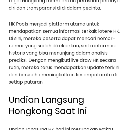
togel Hongkong memberikan perasaan percaya
diri dan transparansi di di dalam pecinta.
HK Pools menjadi platform utama untuk
mendapatkan semua informasi terkait lotere HK.
Di sini, mereka peserta dapat mencari nomor-
nomor yang sudah dikeluarkan, serta informasi
historis yang bisa menunjang dalam analisis
prediksi. Dengan mengikuti live draw HK secara
rutin, mereka terus mendapatkan update terkini
dan berusaha meningkatkan kesempatan itu di
setiap putaran.
Undian Langsung
Hongkong Saat Ini
Undian Langsung HK hari ini merupakan waktu