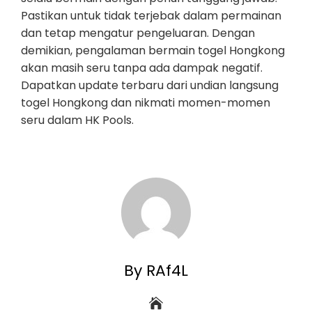
Pastikan untuk tidak terjebak dalam permainan
dan tetap mengatur pengeluaran. Dengan
demikian, pengalaman bermain togel Hongkong
akan masih seru tanpa ada dampak negatif.
Dapatkan update terbaru dari undian langsung
togel Hongkong dan nikmati momen-momen
seru dalam HK Pools.
By RAf4L