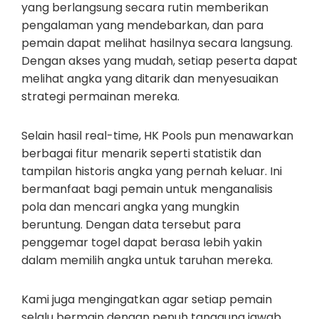
yang berlangsung secara rutin memberikan
pengalaman yang mendebarkan, dan para
pemain dapat melihat hasilnya secara langsung.
Dengan akses yang mudah, setiap peserta dapat
melihat angka yang ditarik dan menyesuaikan
strategi permainan mereka.
Selain hasil real-time, HK Pools pun menawarkan
berbagai fitur menarik seperti statistik dan
tampilan historis angka yang pernah keluar. Ini
bermanfaat bagi pemain untuk menganalisis
pola dan mencari angka yang mungkin
beruntung. Dengan data tersebut para
penggemar togel dapat berasa lebih yakin
dalam memilih angka untuk taruhan mereka.
Kami juga mengingatkan agar setiap pemain
selalu bermain dengan penuh tanggung jawab.