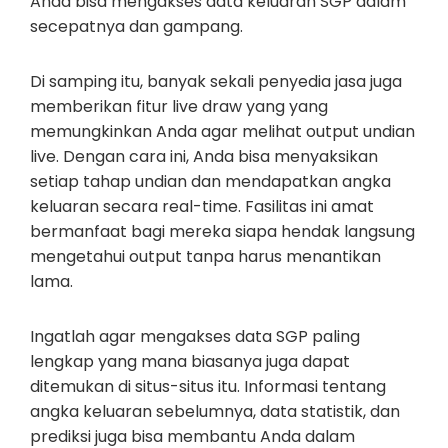
Anda bisa mengakses data keluaran SGP dalam
secepatnya dan gampang.
Di samping itu, banyak sekali penyedia jasa juga
memberikan fitur live draw yang yang
memungkinkan Anda agar melihat output undian
live. Dengan cara ini, Anda bisa menyaksikan
setiap tahap undian dan mendapatkan angka
keluaran secara real-time. Fasilitas ini amat
bermanfaat bagi mereka siapa hendak langsung
mengetahui output tanpa harus menantikan
lama.
Ingatlah agar mengakses data SGP paling
lengkap yang mana biasanya juga dapat
ditemukan di situs-situs itu. Informasi tentang
angka keluaran sebelumnya, data statistik, dan
prediksi juga bisa membantu Anda dalam