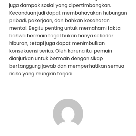
juga dampak sosial yang dipertimbangkan.
Kecanduan judi dapat membahayakan hubungan
pribadi, pekerjaan, dan bahkan kesehatan
mental. Begitu penting untuk memahami fakta
bahwa bermain togel bukan hanya sekedar
hiburan, tetapi juga dapat menimbulkan
konsekuensi serius. Oleh karena itu, pemain
dianjurkan untuk bermain dengan sikap
bertanggung jawab dan memperhatikan semua
risiko yang mungkin terjadi.