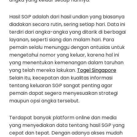
Hasil SGP adalah dari hasil undian yang biasanya
diadakan secara rutin, sering setiap hari. Data ini
terdiri dari angka-angka yang ditarik di berbagai
layanan, seperti siang dan malam hari. Para
pemain selalu menunggu dengan antusias untuk
mengetahui nomor yang keluar, karena hal ini
yang menentukan kemenangan dalam taruhan
yang telah mereka lakukan.
Togel Singapore
Selain itu, kecepatan dan kualitas informasi
tentang keluaran SGP sangat penting agar
pemain dapat segera menyesuaikan strategi
maupun opsi angka tersebut.
Terdapat banyak platform online dan media
yang menyediakan data tentang hasil SGP yang
cepat dan tepat. Dengan adanya akses mudah