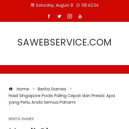
Skip
Saturday, August 8
08:42:35
to
content
SAWEBSERVICE.COM
Home
Berita Games
Hasil Singapore Pools Paling Cepat dan Presisi: Apa
yang Perlu Anda Semua Pahami
BERITA GAMES