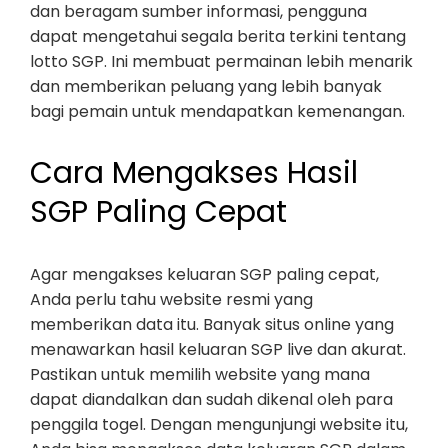
dan beragam sumber informasi, pengguna
dapat mengetahui segala berita terkini tentang
lotto SGP. Ini membuat permainan lebih menarik
dan memberikan peluang yang lebih banyak
bagi pemain untuk mendapatkan kemenangan.
Cara Mengakses Hasil
SGP Paling Cepat
Agar mengakses keluaran SGP paling cepat,
Anda perlu tahu website resmi yang
memberikan data itu. Banyak situs online yang
menawarkan hasil keluaran SGP live dan akurat.
Pastikan untuk memilih website yang mana
dapat diandalkan dan sudah dikenal oleh para
penggila togel. Dengan mengunjungi website itu,