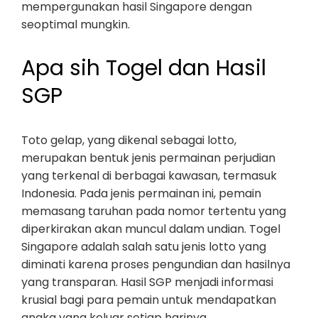
mempergunakan hasil Singapore dengan
seoptimal mungkin.
Apa sih Togel dan Hasil
SGP
Toto gelap, yang dikenal sebagai lotto,
merupakan bentuk jenis permainan perjudian
yang terkenal di berbagai kawasan, termasuk
Indonesia. Pada jenis permainan ini, pemain
memasang taruhan pada nomor tertentu yang
diperkirakan akan muncul dalam undian. Togel
Singapore adalah salah satu jenis lotto yang
diminati karena proses pengundian dan hasilnya
yang transparan. Hasil SGP menjadi informasi
krusial bagi para pemain untuk mendapatkan
angka yang keluar setiap harinya.