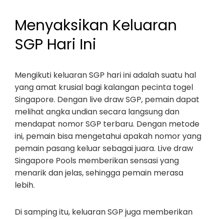
Menyaksikan Keluaran
SGP Hari Ini
Mengikuti keluaran SGP hari ini adalah suatu hal
yang amat krusial bagi kalangan pecinta togel
Singapore. Dengan live draw SGP, pemain dapat
melihat angka undian secara langsung dan
mendapat nomor SGP terbaru. Dengan metode
ini, pemain bisa mengetahui apakah nomor yang
pemain pasang keluar sebagai juara. Live draw
Singapore Pools memberikan sensasi yang
menarik dan jelas, sehingga pemain merasa
lebih.
Di samping itu, keluaran SGP juga memberikan