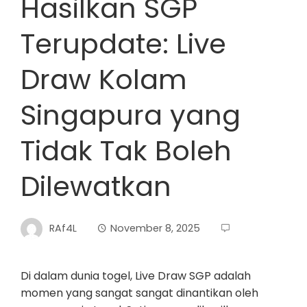
Hasilkan SGP
Terupdate: Live
Draw Kolam
Singapura yang
Tidak Tak Boleh
Dilewatkan
RAf4L
November 8, 2025
Di dalam dunia togel, Live Draw SGP adalah
momen yang sangat sangat dinantikan oleh