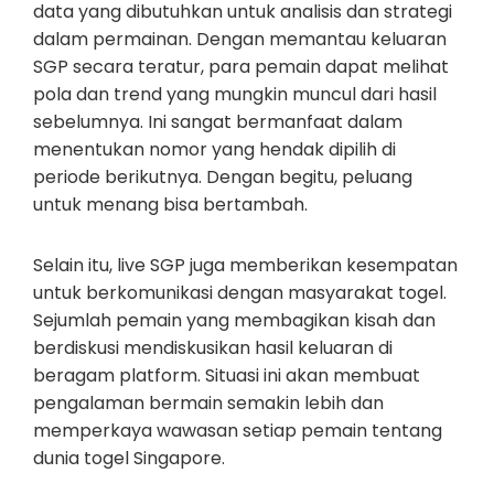
data yang dibutuhkan untuk analisis dan strategi
dalam permainan. Dengan memantau keluaran
SGP secara teratur, para pemain dapat melihat
pola dan trend yang mungkin muncul dari hasil
sebelumnya. Ini sangat bermanfaat dalam
menentukan nomor yang hendak dipilih di
periode berikutnya. Dengan begitu, peluang
untuk menang bisa bertambah.
Selain itu, live SGP juga memberikan kesempatan
untuk berkomunikasi dengan masyarakat togel.
Sejumlah pemain yang membagikan kisah dan
berdiskusi mendiskusikan hasil keluaran di
beragam platform. Situasi ini akan membuat
pengalaman bermain semakin lebih dan
memperkaya wawasan setiap pemain tentang
dunia togel Singapore.