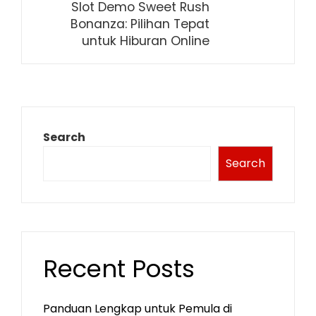
Slot Demo Sweet Rush
Bonanza: Pilihan Tepat
untuk Hiburan Online
Search
Search
Recent Posts
Panduan Lengkap untuk Pemula di