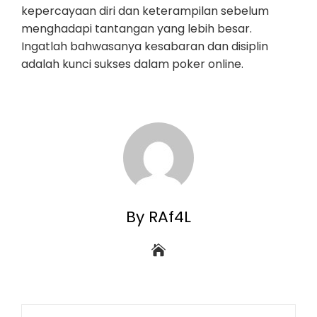
kepercayaan diri dan keterampilan sebelum
menghadapi tantangan yang lebih besar.
Ingatlah bahwasanya kesabaran dan disiplin
adalah kunci sukses dalam poker online.
By RAf4L