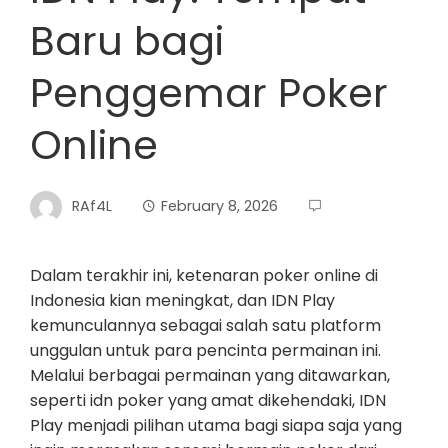
Baru bagi
Penggemar Poker
Online
RAf4L
February 8, 2026
Dalam terakhir ini, ketenaran poker online di
Indonesia kian meningkat, dan IDN Play
kemunculannya sebagai salah satu platform
unggulan untuk para pencinta permainan ini.
Melalui berbagai permainan yang ditawarkan,
seperti idn poker yang amat dikehendaki, IDN
Play menjadi pilihan utama bagi siapa saja yang