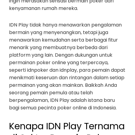
ingin merasakan sensasi bermain poker dari
kenyamanan rumah mereka.
IDN Play tidak hanya menawarkan pengalaman
bermain yang menyenangkan, tetapi juga
menawarkan kemudahan serta berbagai fitur
menarik yang membuatnya berbeda dari
platform yang lain. Dengan dukungan untuk
permainan poker online yang terpercaya,
seperti idnpoker dan idnplay, para pemain dapat
menikmati keseruan dan rintangan dalam setiap
permainan yang akan mainkan. Baikkah Anda
seorang pemain pemula atau telah
berpengalaman, IDN Play adalah istana baru
bagi semua pecinta poker online di Indonesia.
Kenapa IDN Play Ternama