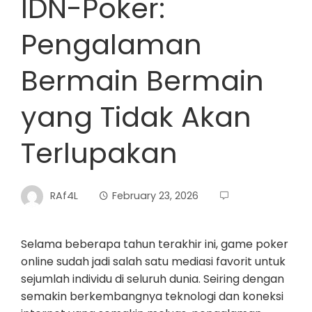
IDN-Poker:
Pengalaman
Bermain Bermain
yang Tidak Akan
Terlupakan
RAf4L
February 23, 2026
Selama beberapa tahun terakhir ini, game poker
online sudah jadi salah satu mediasi favorit untuk
sejumlah individu di seluruh dunia. Seiring dengan
semakin berkembangnya teknologi dan koneksi