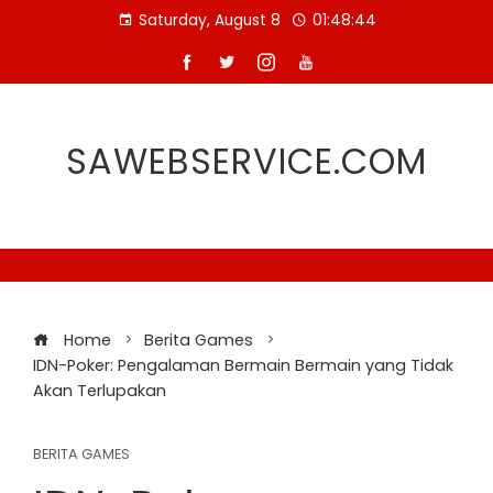
Skip
Saturday, August 8
01:48:45
to
content
SAWEBSERVICE.COM
Home
Berita Games
IDN-Poker: Pengalaman Bermain Bermain yang Tidak
Akan Terlupakan
BERITA GAMES