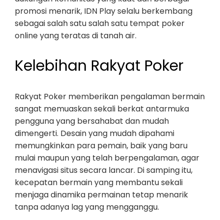
promosi menarik, IDN Play selalu berkembang
sebagai salah satu salah satu tempat poker
online yang teratas di tanah air.
Kelebihan Rakyat Poker
Rakyat Poker memberikan pengalaman bermain
sangat memuaskan sekali berkat antarmuka
pengguna yang bersahabat dan mudah
dimengerti. Desain yang mudah dipahami
memungkinkan para pemain, baik yang baru
mulai maupun yang telah berpengalaman, agar
menavigasi situs secara lancar. Di samping itu,
kecepatan bermain yang membantu sekali
menjaga dinamika permainan tetap menarik
tanpa adanya lag yang mengganggu.