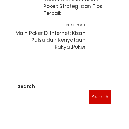
Poker: Strategi dan Tips
Terbaik
NEXT POST
Main Poker Di Internet: Kisah
Palsu dan Kenyataan
RakyatPoker
Search
Search