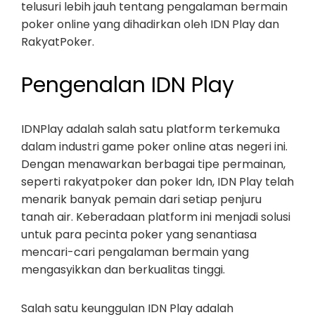
telusuri lebih jauh tentang pengalaman bermain
poker online yang dihadirkan oleh IDN Play dan
RakyatPoker.
Pengenalan IDN Play
IDNPlay adalah salah satu platform terkemuka
dalam industri game poker online atas negeri ini.
Dengan menawarkan berbagai tipe permainan,
seperti rakyatpoker dan poker Idn, IDN Play telah
menarik banyak pemain dari setiap penjuru
tanah air. Keberadaan platform ini menjadi solusi
untuk para pecinta poker yang senantiasa
mencari-cari pengalaman bermain yang
mengasyikkan dan berkualitas tinggi.
Salah satu keunggulan IDN Play adalah