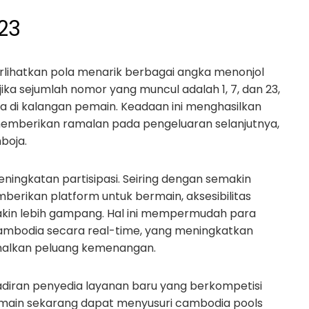
23
lihatkan pola menarik berbagai angka menonjol
ka sejumlah nomor yang muncul adalah 1, 7, dan 23,
ma di kalangan pemain. Keadaan ini menghasilkan
k memberikan ramalan pada pengeluaran selanjutnya,
boja.
eningkatan partisipasi. Seiring dengan semakin
erikan platform untuk bermain, aksesibilitas
akin lebih gampang. Hal ini mempermudah para
mbodia secara real-time, yang meningkatkan
alkan peluang kemenangan.
hadiran penyedia layanan baru yang berkompetisi
emain sekarang dapat menyusuri cambodia pools