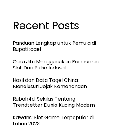
Recent Posts
Panduan Lengkap untuk Pemula di
Bupatitogel
Cara Jitu Menggunakan Permainan
Slot Dari Pulsa Indosat
Hasil dan Data Togel China:
Menelusuri Jejak Kemenangan
Rubah4d: Sekilas Tentang
Trendsetter Dunia Kucing Modern
Kawans: Slot Game Terpopuler di
tahun 2023