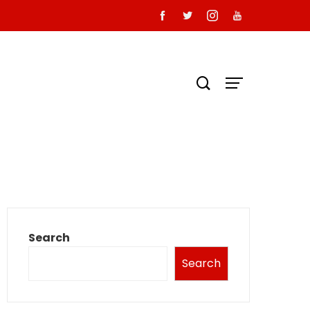
Search
Search