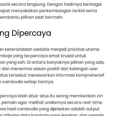
ools secara langsung. Dengan hadirnya berbagai
l dapat menyaksikan perkembangan terkini serta
membantu pilihan saat bermain.
ang Dipercaya
n keterandalan website menjadi prioritas utama
amboja yang terpercaya amat krusial untuk
an yang sah. Di antara banyaknya pilihan yang ada,
 dan menerima ulasan positif dari kalangan user
 situs tersebut menawarkan informasi komprehensif
 cambodia setiap harinya.
percaya ialah situs-situs itu sering memberikan ciri
 pemain agar melihat undiannya secara real-time.
a hasil cambodia yang dijelaskan adalah output
 juga offering data kamboja yang lengkap, dan pemain