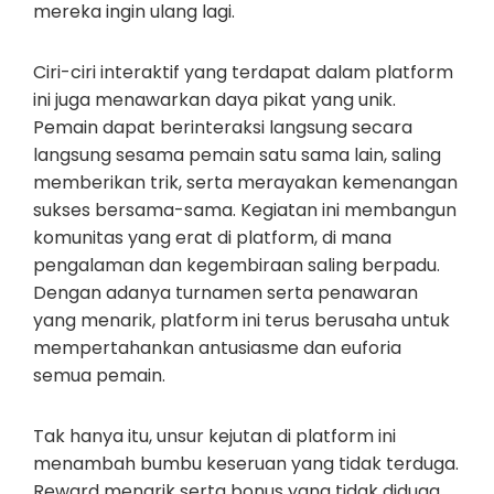
mereka ingin ulang lagi.
Ciri-ciri interaktif yang terdapat dalam platform
ini juga menawarkan daya pikat yang unik.
Pemain dapat berinteraksi langsung secara
langsung sesama pemain satu sama lain, saling
memberikan trik, serta merayakan kemenangan
sukses bersama-sama. Kegiatan ini membangun
komunitas yang erat di platform, di mana
pengalaman dan kegembiraan saling berpadu.
Dengan adanya turnamen serta penawaran
yang menarik, platform ini terus berusaha untuk
mempertahankan antusiasme dan euforia
semua pemain.
Tak hanya itu, unsur kejutan di platform ini
menambah bumbu keseruan yang tidak terduga.
Reward menarik serta bonus yang tidak diduga