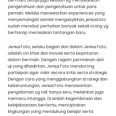
bermain, tetapi juga sebuah yg menyediakan
pengetahuan dan pengetahuan untuk para
pemain. Melalui menawarkan experiences yang
menyemangati sambil mengasyikkan, jeniustoto
sudah merebut perhatian banyak sekali orang yg
berharap merasakan tantangan baru.
JeniusToto, selaku bagian dari dalam JeniusToto,
adalah ciri khas dari inovasi serta kepintaran
dalam bermain. Dengan ragam permainan dan
uji yang dihadirkan, JeniusToto mendorong
partisipan agar mikir secara kritis serta strategis.
Dengan cara yang menggabungkan strategi dan
keberuntungan, JeniusToto menawarkan
pengalaman yg tak hanya seru, melainkan juga
memacu intangga. Di sinilah kegembiraan dan
kebijaksanaan bertemu, menciptakan
lingkungan yang mendukung belajar serta