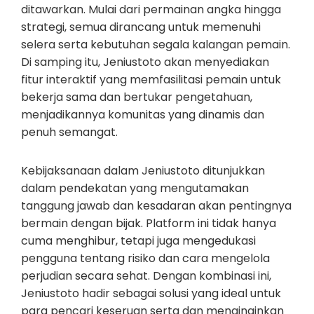
ditawarkan. Mulai dari permainan angka hingga
strategi, semua dirancang untuk memenuhi
selera serta kebutuhan segala kalangan pemain.
Di samping itu, Jeniustoto akan menyediakan
fitur interaktif yang memfasilitasi pemain untuk
bekerja sama dan bertukar pengetahuan,
menjadikannya komunitas yang dinamis dan
penuh semangat.
Kebijaksanaan dalam Jeniustoto ditunjukkan
dalam pendekatan yang mengutamakan
tanggung jawab dan kesadaran akan pentingnya
bermain dengan bijak. Platform ini tidak hanya
cuma menghibur, tetapi juga mengedukasi
pengguna tentang risiko dan cara mengelola
perjudian secara sehat. Dengan kombinasi ini,
Jeniustoto hadir sebagai solusi yang ideal untuk
para pencari keseruan serta dan menginginkan