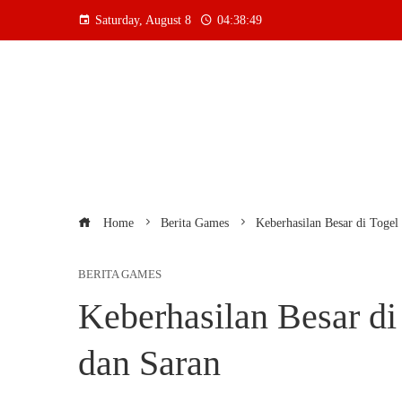
Skip
Saturday, August 8
04:38:50
to
content
Home
Berita Games
Keberhasilan Besar di Toge
BERITA GAMES
Keberhasilan Besar d
dan Saran