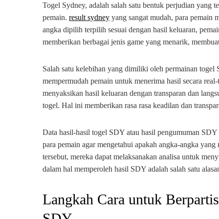
Togel Sydney, adalah salah satu bentuk perjudian yang t
pemain.
result sydney
yang sangat mudah, para pemain m
angka dipilih terpilih sesuai dengan hasil keluaran, pe
memberikan berbagai jenis game yang menarik, membuat
Salah satu kelebihan yang dimiliki oleh permainan toge
mempermudah pemain untuk menerima hasil secara real-t
menyaksikan hasil keluaran dengan transparan dan langs
togel. Hal ini memberikan rasa rasa keadilan dan transpar
Data hasil-hasil togel SDY atau hasil pengumuman SDY
para pemain agar mengetahui apakah angka-angka yang me
tersebut, mereka dapat melaksanakan analisa untuk menyu
dalam hal memperoleh hasil SDY adalah salah satu alasa
Langkah Cara untuk Berparti
SDY