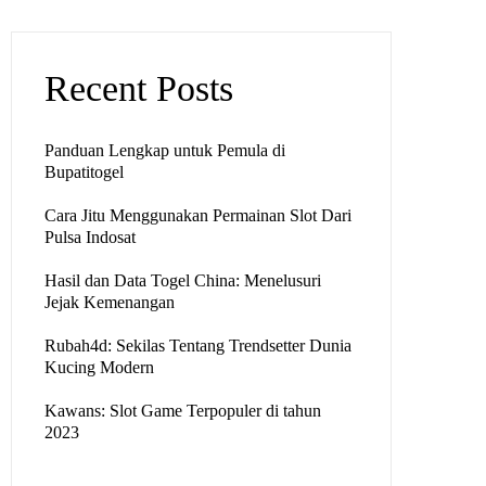
Recent Posts
Panduan Lengkap untuk Pemula di
Bupatitogel
Cara Jitu Menggunakan Permainan Slot Dari
Pulsa Indosat
Hasil dan Data Togel China: Menelusuri
Jejak Kemenangan
Rubah4d: Sekilas Tentang Trendsetter Dunia
Kucing Modern
Kawans: Slot Game Terpopuler di tahun
2023