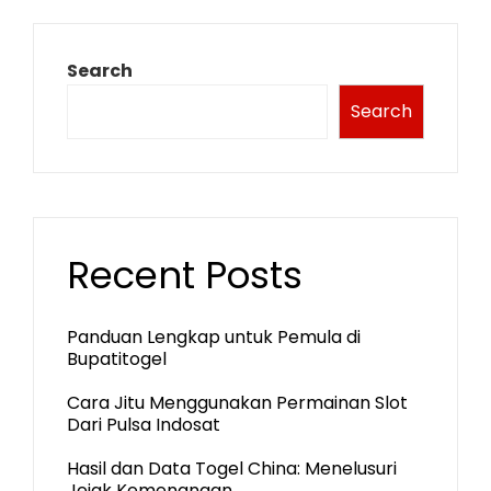
Search
Search
Recent Posts
Panduan Lengkap untuk Pemula di
Bupatitogel
Cara Jitu Menggunakan Permainan Slot
Dari Pulsa Indosat
Hasil dan Data Togel China: Menelusuri
Jejak Kemenangan