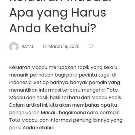
Apa yang Harus
Anda Ketahui?
RAf4L
March 19, 2026
Keluaran Macau merupakan topik yang selalu
menarik perhatian bagi para pecinta togel di
Indonesia. Setiap harinya, banyak pemain yang
menantikan informasi terbaru mengenai Toto
Macau dan hasil-hasil terbaru dari Macau Pools.
Dalam artikel ini, kita akan membahas apa itu
pengeluaran Macau, bagaimana cara bermain
Toto Macau, dan informasi penting lainnya yang
perlu Anda ketahui.