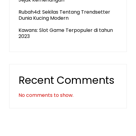
Rubah4d: Sekilas Tentang Trendsetter
Dunia Kucing Modern
Kawans: Slot Game Terpopuler di tahun
2023
Recent Comments
No comments to show.