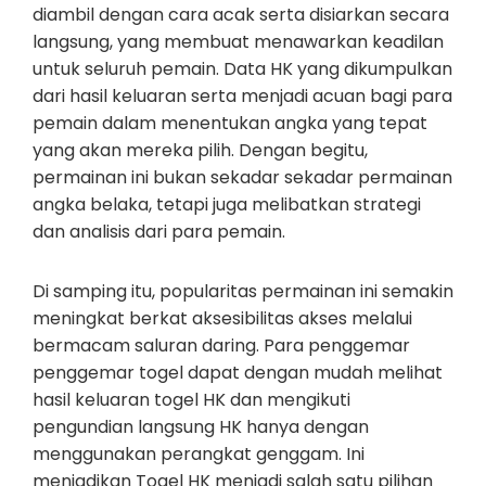
diambil dengan cara acak serta disiarkan secara
langsung, yang membuat menawarkan keadilan
untuk seluruh pemain. Data HK yang dikumpulkan
dari hasil keluaran serta menjadi acuan bagi para
pemain dalam menentukan angka yang tepat
yang akan mereka pilih. Dengan begitu,
permainan ini bukan sekadar sekadar permainan
angka belaka, tetapi juga melibatkan strategi
dan analisis dari para pemain.
Di samping itu, popularitas permainan ini semakin
meningkat berkat aksesibilitas akses melalui
bermacam saluran daring. Para penggemar
penggemar togel dapat dengan mudah melihat
hasil keluaran togel HK dan mengikuti
pengundian langsung HK hanya dengan
menggunakan perangkat genggam. Ini
menjadikan Togel HK menjadi salah satu pilihan