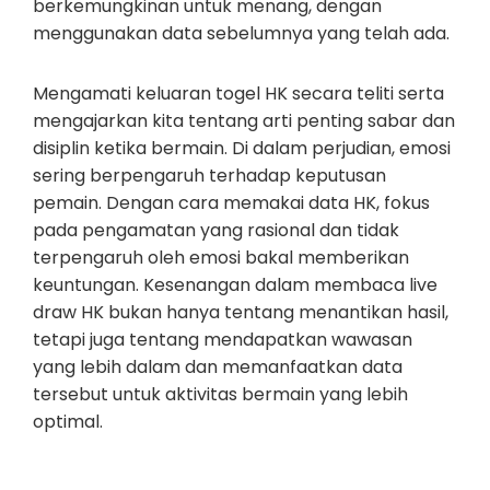
berkemungkinan untuk menang, dengan
menggunakan data sebelumnya yang telah ada.
Mengamati keluaran togel HK secara teliti serta
mengajarkan kita tentang arti penting sabar dan
disiplin ketika bermain. Di dalam perjudian, emosi
sering berpengaruh terhadap keputusan
pemain. Dengan cara memakai data HK, fokus
pada pengamatan yang rasional dan tidak
terpengaruh oleh emosi bakal memberikan
keuntungan. Kesenangan dalam membaca live
draw HK bukan hanya tentang menantikan hasil,
tetapi juga tentang mendapatkan wawasan
yang lebih dalam dan memanfaatkan data
tersebut untuk aktivitas bermain yang lebih
optimal.