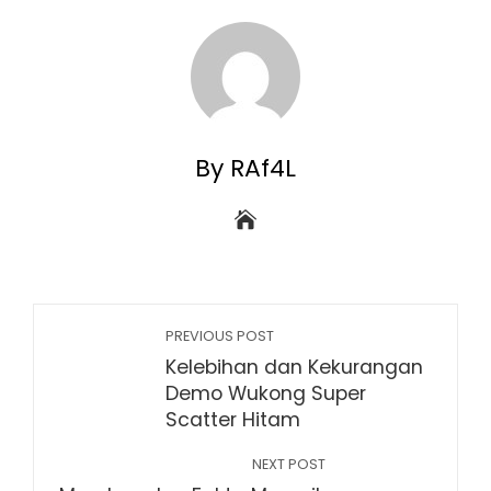
By RAf4L
PREVIOUS POST
Kelebihan dan Kekurangan
Demo Wukong Super
Scatter Hitam
NEXT POST