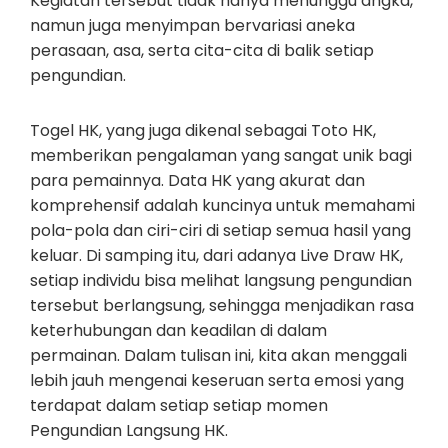
Kegiatan tersebut tidak hanya menunggu angka,
namun juga menyimpan bervariasi aneka
perasaan, asa, serta cita-cita di balik setiap
pengundian.
Togel HK, yang juga dikenal sebagai Toto HK,
memberikan pengalaman yang sangat unik bagi
para pemainnya. Data HK yang akurat dan
komprehensif adalah kuncinya untuk memahami
pola-pola dan ciri-ciri di setiap semua hasil yang
keluar. Di samping itu, dari adanya Live Draw HK,
setiap individu bisa melihat langsung pengundian
tersebut berlangsung, sehingga menjadikan rasa
keterhubungan dan keadilan di dalam
permainan. Dalam tulisan ini, kita akan menggali
lebih jauh mengenai keseruan serta emosi yang
terdapat dalam setiap setiap momen
Pengundian Langsung HK.