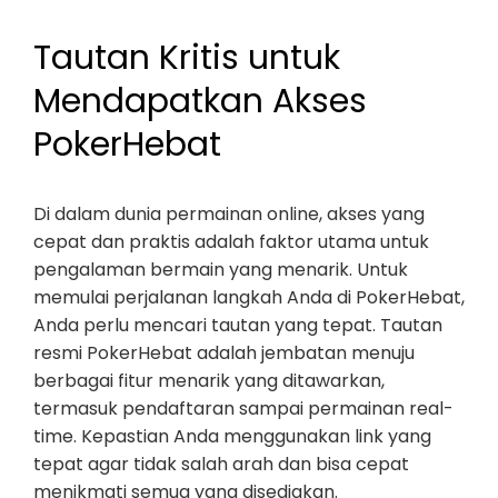
Tautan Kritis untuk
Mendapatkan Akses
PokerHebat
Di dalam dunia permainan online, akses yang
cepat dan praktis adalah faktor utama untuk
pengalaman bermain yang menarik. Untuk
memulai perjalanan langkah Anda di PokerHebat,
Anda perlu mencari tautan yang tepat. Tautan
resmi PokerHebat adalah jembatan menuju
berbagai fitur menarik yang ditawarkan,
termasuk pendaftaran sampai permainan real-
time. Kepastian Anda menggunakan link yang
tepat agar tidak salah arah dan bisa cepat
menikmati semua yang disediakan.