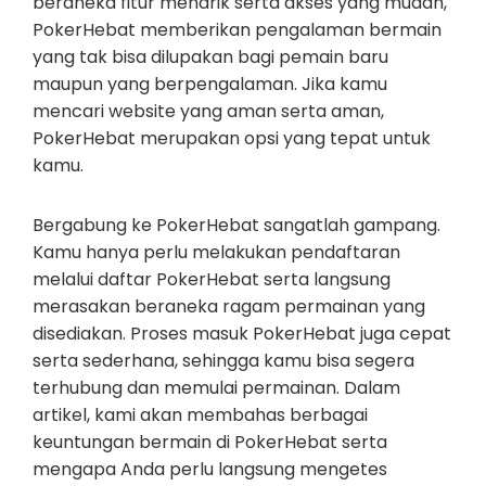
beraneka fitur menarik serta akses yang mudah,
PokerHebat memberikan pengalaman bermain
yang tak bisa dilupakan bagi pemain baru
maupun yang berpengalaman. Jika kamu
mencari website yang aman serta aman,
PokerHebat merupakan opsi yang tepat untuk
kamu.
Bergabung ke PokerHebat sangatlah gampang.
Kamu hanya perlu melakukan pendaftaran
melalui daftar PokerHebat serta langsung
merasakan beraneka ragam permainan yang
disediakan. Proses masuk PokerHebat juga cepat
serta sederhana, sehingga kamu bisa segera
terhubung dan memulai permainan. Dalam
artikel, kami akan membahas berbagai
keuntungan bermain di PokerHebat serta
mengapa Anda perlu langsung mengetes