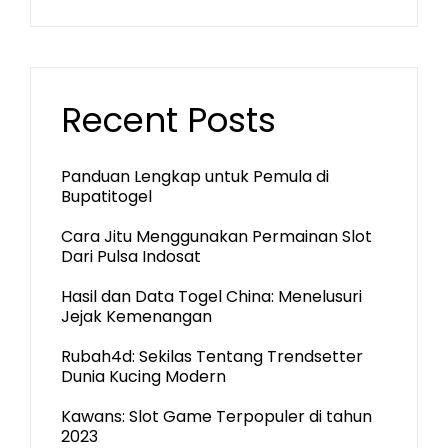
Recent Posts
Panduan Lengkap untuk Pemula di
Bupatitogel
Cara Jitu Menggunakan Permainan Slot
Dari Pulsa Indosat
Hasil dan Data Togel China: Menelusuri
Jejak Kemenangan
Rubah4d: Sekilas Tentang Trendsetter
Dunia Kucing Modern
Kawans: Slot Game Terpopuler di tahun
2023