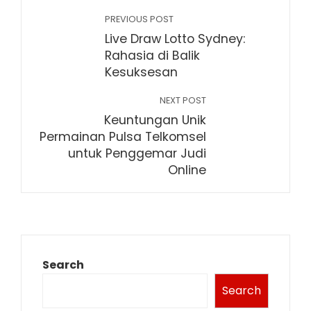
PREVIOUS POST
Live Draw Lotto Sydney:
Rahasia di Balik
Kesuksesan
NEXT POST
Keuntungan Unik
Permainan Pulsa Telkomsel
untuk Penggemar Judi
Online
Search
Search