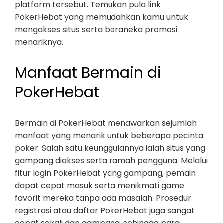
platform tersebut. Temukan pula link
PokerHebat yang memudahkan kamu untuk
mengakses situs serta beraneka promosi
menariknya.
Manfaat Bermain di
PokerHebat
Bermain di PokerHebat menawarkan sejumlah
manfaat yang menarik untuk beberapa pecinta
poker. Salah satu keunggulannya ialah situs yang
gampang diakses serta ramah pengguna. Melalui
fitur login PokerHebat yang gampang, pemain
dapat cepat masuk serta menikmati game
favorit mereka tanpa ada masalah. Prosedur
registrasi atau daftar PokerHebat juga sangat
cepat sekali dan gampang, sehingga para