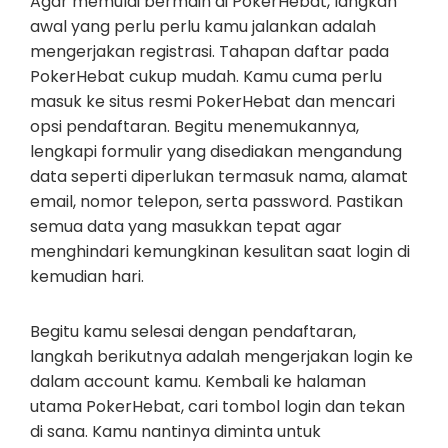
Agar memulai bermain di PokerHebat, langkah
awal yang perlu perlu kamu jalankan adalah
mengerjakan registrasi. Tahapan daftar pada
PokerHebat cukup mudah. Kamu cuma perlu
masuk ke situs resmi PokerHebat dan mencari
opsi pendaftaran. Begitu menemukannya,
lengkapi formulir yang disediakan mengandung
data seperti diperlukan termasuk nama, alamat
email, nomor telepon, serta password. Pastikan
semua data yang masukkan tepat agar
menghindari kemungkinan kesulitan saat login di
kemudian hari.
Begitu kamu selesai dengan pendaftaran,
langkah berikutnya adalah mengerjakan login ke
dalam account kamu. Kembali ke halaman
utama PokerHebat, cari tombol login dan tekan
di sana. Kamu nantinya diminta untuk