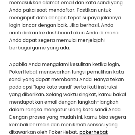
memasukkan alamat email dan kata sandi yang
Anda pakai saat mendaftar. Pastikan untuk
menginput data dengan tepat supaya jalannya
login lancar dengan baik. Jika berhasil, Anda
nanti dirikan ke dashboard akun Anda di mana
Anda dapat segera memulai menjelajahi
berbagai game yang ada.
Apabila Anda mengalami kesulitan ketika login,
PokerHebat menawarkan fungsi pemulihan kata
sandi yang dapat membantu Anda. Hanya tekan
pada opsi "lupa kata sandi" serta ikuti instruksi
yang diberikan. Selang waktu singkat, kamu bakal
mendapatkan email dengan langkah-langkah
dalam rangka mengatur ulang kata sandi Anda.
Dengan proses yang mudah ini, kamu bisa segera
kembali bermain dan menikmati sensasi yang
ditawarkan oleh PokerHebat.
pokerhebat