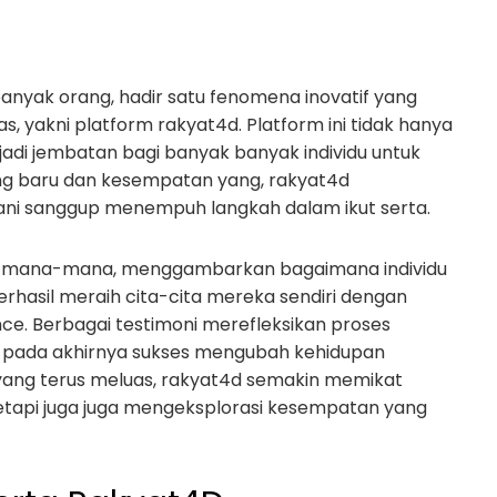
nyak orang, hadir satu fenomena inovatif yang
, yakni platform rakyat4d. Platform ini tidak hanya
adi jembatan bagi banyak banyak individu untuk
ng baru dan kesempatan yang, rakyat4d
ni sanggup menempuh langkah dalam ikut serta.
 di mana-mana, menggambarkan bagaimana individu
rhasil meraih cita-cita mereka sendiri dengan
e. Berbagai testimoni merefleksikan proses
 pada akhirnya sukses mengubah kehidupan
n yang terus meluas, rakyat4d semakin memikat
etapi juga juga mengeksplorasi kesempatan yang