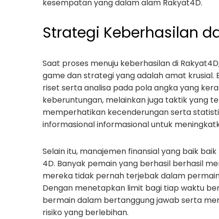
kesempatan yang dalam alam Rakyat4D.
Strategi Keberhasilan 
Saat proses menuju keberhasilan di Rakya
game dan strategi yang adalah amat krusial
riset serta analisa pada pola angka yang ke
keberuntungan, melainkan juga taktik yang te
memperhatikan kecenderungan serta statistik
informasional informasional untuk meningka
Selain itu, manajemen finansial yang baik ba
4D. Banyak pemain yang berhasil berhasil me
mereka tidak pernah terjebak dalam permai
Dengan menetapkan limit bagi tiap waktu be
bermain dalam bertanggung jawab serta meng
risiko yang berlebihan.