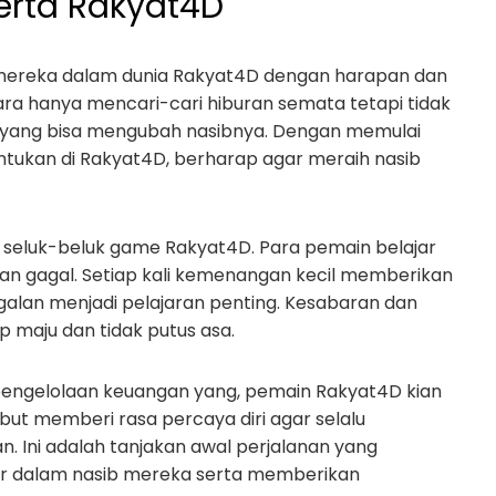
erta Rakyat4D
 mereka dalam dunia Rakyat4D dengan harapan dan
ara hanya mencari-cari hiburan semata tetapi tidak
e yang bisa mengubah nasibnya. Dengan memulai
ukan di Rakyat4D, berharap agar meraih nasib
ui seluk-beluk game Rakyat4D. Para pemain belajar
an gagal. Setiap kali kemenangan kecil memberikan
lan menjadi pelajaran penting. Kesabaran dan
p maju dan tidak putus asa.
engelolaan keuangan yang, pemain Rakyat4D kian
but memberi rasa percaya diri agar selalu
 Ini adalah tanjakan awal perjalanan yang
 dalam nasib mereka serta memberikan