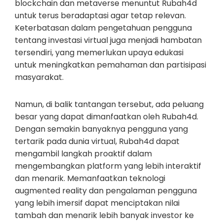
blockchain dan metaverse menuntut Rubah4d
untuk terus beradaptasi agar tetap relevan.
Keterbatasan dalam pengetahuan pengguna
tentang investasi virtual juga menjadi hambatan
tersendiri, yang memerlukan upaya edukasi
untuk meningkatkan pemahaman dan partisipasi
masyarakat.
Namun, di balik tantangan tersebut, ada peluang
besar yang dapat dimanfaatkan oleh Rubah4d.
Dengan semakin banyaknya pengguna yang
tertarik pada dunia virtual, Rubah4d dapat
mengambil langkah proaktif dalam
mengembangkan platform yang lebih interaktif
dan menarik. Memanfaatkan teknologi
augmented reality dan pengalaman pengguna
yang lebih imersif dapat menciptakan nilai
tambah dan menarik lebih banyak investor ke