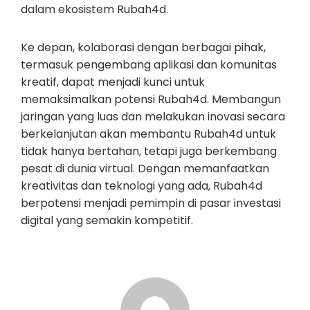
dalam ekosistem Rubah4d.
Ke depan, kolaborasi dengan berbagai pihak,
termasuk pengembang aplikasi dan komunitas
kreatif, dapat menjadi kunci untuk
memaksimalkan potensi Rubah4d. Membangun
jaringan yang luas dan melakukan inovasi secara
berkelanjutan akan membantu Rubah4d untuk
tidak hanya bertahan, tetapi juga berkembang
pesat di dunia virtual. Dengan memanfaatkan
kreativitas dan teknologi yang ada, Rubah4d
berpotensi menjadi pemimpin di pasar investasi
digital yang semakin kompetitif.