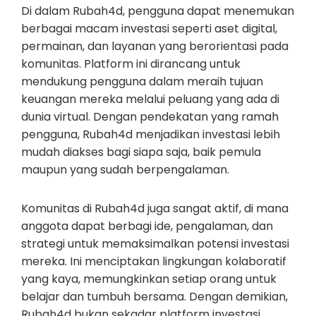
Di dalam Rubah4d, pengguna dapat menemukan
berbagai macam investasi seperti aset digital,
permainan, dan layanan yang berorientasi pada
komunitas. Platform ini dirancang untuk
mendukung pengguna dalam meraih tujuan
keuangan mereka melalui peluang yang ada di
dunia virtual. Dengan pendekatan yang ramah
pengguna, Rubah4d menjadikan investasi lebih
mudah diakses bagi siapa saja, baik pemula
maupun yang sudah berpengalaman.
Komunitas di Rubah4d juga sangat aktif, di mana
anggota dapat berbagi ide, pengalaman, dan
strategi untuk memaksimalkan potensi investasi
mereka. Ini menciptakan lingkungan kolaboratif
yang kaya, memungkinkan setiap orang untuk
belajar dan tumbuh bersama. Dengan demikian,
Rubah4d bukan sekadar platform investasi,