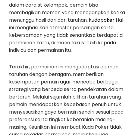
dalam cara st kelompok, pemain bisa
membagikan momen yang menegangkan ketika
menunggu hasil dari dari taruhan.
kudapoker
Hal
ini menghasilkan atmosfer persaingan serta
kebersamaan yang tidak senantiasa terdapat di
permainan kartu, di mana fokus lebih kepada
individu dan permainan itu.
Terakhir, permainan ini mengadaptasi elemen
taruhan dengan beragam, memberikan
kesempatan pemain agar mencoba berbagai
strategi yang berbeda serta pendekatan dalam
bertaruh. Melalui sejumlah pilihan taruhan yang,
pemain mendapatkan kebebasan penuh untuk
menyesuaikan gaya bermain sendiri sesuai pada
preferensi serta tingkat keberanian masing-
masing. Keunikan ini membuat Kuda Poker tidak
cuma sekadar permainan, melainkan juga>