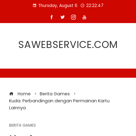
Skip
Thursday, August 6
22:22:48
to
content
SAWEBSERVICE.COM
Home
Berita Games
Kuda: Perbandingan dengan Permainan Kartu
Lainnya
BERITA GAMES