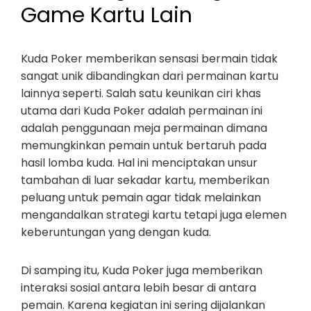
Game Kartu Lain
Kuda Poker memberikan sensasi bermain tidak
sangat unik dibandingkan dari permainan kartu
lainnya seperti. Salah satu keunikan ciri khas
utama dari Kuda Poker adalah permainan ini
adalah penggunaan meja permainan dimana
memungkinkan pemain untuk bertaruh pada
hasil lomba kuda. Hal ini menciptakan unsur
tambahan di luar sekadar kartu, memberikan
peluang untuk pemain agar tidak melainkan
mengandalkan strategi kartu tetapi juga elemen
keberuntungan yang dengan kuda.
Di samping itu, Kuda Poker juga memberikan
interaksi sosial antara lebih besar di antara
pemain. Karena kegiatan ini sering dijalankan