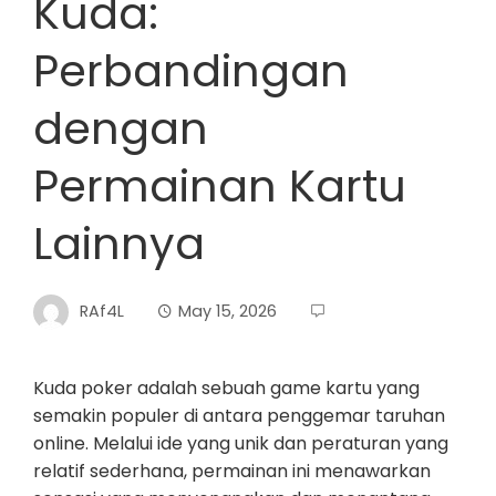
Kuda:
Perbandingan
dengan
Permainan Kartu
Lainnya
RAf4L
May 15, 2026
Kuda poker adalah sebuah game kartu yang
semakin populer di antara penggemar taruhan
online. Melalui ide yang unik dan peraturan yang
relatif sederhana, permainan ini menawarkan