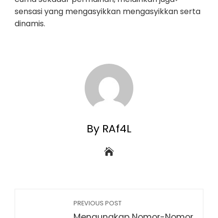
sensasi yang mengasyikkan mengasyikkan serta
dinamis.
By RAf4L
PREVIOUS POST
Mengungkap Nomor-Nomor