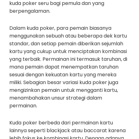
kuda poker seru bagi pemula dan yang
berpengalaman.
Dalam kuda poker, para pemain biasanya
menggunakan sebuah atau beberapa dek kartu
standar, dan setiap pemain diberikan sejumlah
kartu yang cukup untuk menciptakan kombinasi
yang terbaik. Permainan ini termasuk taruhan, di
mana pemain dapat menempatkan taruhan
sesuai dengan kekuatan kartu yang mereka
miliki. Sebagian besar variasi kuda poker juga
mengizinkan pemain untuk mengganti kartu,
menambahakan unsur strategi dalam
permainan.
Kuda poker berbeda dari permainan kartu
lainnya seperti blackjack atau baccarat karena
lebih fokus ke kombinasi kartu. Dengan adanya