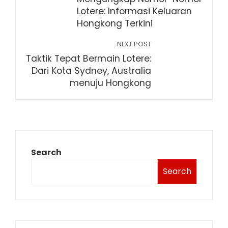
Lotere: Informasi Keluaran
Hongkong Terkini
NEXT POST
Taktik Tepat Bermain Lotere:
Dari Kota Sydney, Australia
menuju Hongkong
Search
Search