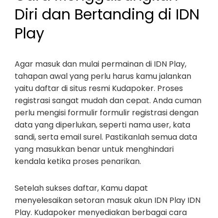
Diri dan Bertanding di IDN
Play
Agar masuk dan mulai permainan di IDN Play,
tahapan awal yang perlu harus kamu jalankan
yaitu daftar di situs resmi Kudapoker. Proses
registrasi sangat mudah dan cepat. Anda cuman
perlu mengisi formulir formulir registrasi dengan
data yang diperlukan, seperti nama user, kata
sandi, serta email surel. Pastikanlah semua data
yang masukkan benar untuk menghindari
kendala ketika proses penarikan.
Setelah sukses daftar, Kamu dapat
menyelesaikan setoran masuk akun IDN Play IDN
Play. Kudapoker menyediakan berbagai cara