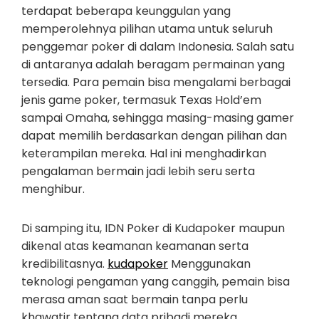
terdapat beberapa keunggulan yang
memperolehnya pilihan utama untuk seluruh
penggemar poker di dalam Indonesia. Salah satu
di antaranya adalah beragam permainan yang
tersedia. Para pemain bisa mengalami berbagai
jenis game poker, termasuk Texas Hold’em
sampai Omaha, sehingga masing-masing gamer
dapat memilih berdasarkan dengan pilihan dan
keterampilan mereka. Hal ini menghadirkan
pengalaman bermain jadi lebih seru serta
menghibur.
Di samping itu, IDN Poker di Kudapoker maupun
dikenal atas keamanan keamanan serta
kredibilitasnya.
kudapoker
Menggunakan
teknologi pengaman yang canggih, pemain bisa
merasa aman saat bermain tanpa perlu
khawatir tentang data pribadi mereka.