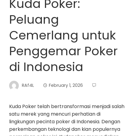
Kuda Poker:
Peluang
Cemerlang untuk
Penggemar Poker
di Indonesia
RAf4L
February 1, 2026
Kuda Poker telah bertransformasi menjadi salah
satu merek yang mencuri perhatian di
lingkungan pecinta poker di Indonesia. Dengan
perkembangan teknologi dan kian populernya