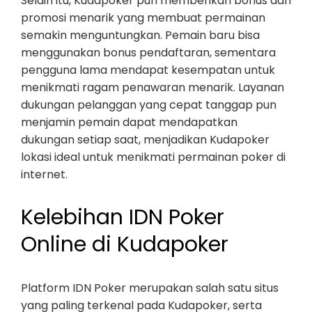
Selain itu, Kudapoker pun memberikan bonus dan
promosi menarik yang membuat permainan
semakin menguntungkan. Pemain baru bisa
menggunakan bonus pendaftaran, sementara
pengguna lama mendapat kesempatan untuk
menikmati ragam penawaran menarik. Layanan
dukungan pelanggan yang cepat tanggap pun
menjamin pemain dapat mendapatkan
dukungan setiap saat, menjadikan Kudapoker
lokasi ideal untuk menikmati permainan poker di
internet.
Kelebihan IDN Poker
Online di Kudapoker
Platform IDN Poker merupakan salah satu situs
yang paling terkenal pada Kudapoker, serta