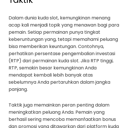
Taktik
Dalam dunia kuda slot, kemungkinan menang
acap kali menjadi topik yang menawan bagi para
pemain. Setiap permainan punya tingkat
keberuntungan yang, tetapi memahami peluang
bisa memberikan keuntungan. Contohnya,
perhatikan persentase pengembalian investasi
(RTP) dari permainan kuda slot. Jika RTP tinggi,
RTP, semakin besar kemungkinan Anda
mendapat kembali lebih banyak atas
sebelumnya Anda pertaruhkan dalam jangka
panjang.
Taktik juga memainkan peran penting dalam
meningkatkan peluang Anda. Pemain yang
berhasil sering mencoba memanfaatkan bonus
dan promosi yang ditawarkan dari platform kuda