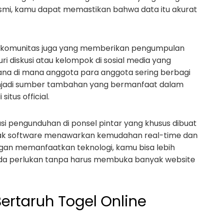
esmi, kamu dapat memastikan bahwa data itu akurat
rum komunitas juga yang memberikan pengumpulan
i diskusi atau kelompok di sosial media yang
a di mana anggota para anggota sering berbagi
menjadi sumber tambahan yang bermanfaat dalam
itus official.
i pengunduhan di ponsel pintar yang khusus dibuat
yak software menawarkan kemudahan real-time dan
ngan memanfaatkan teknologi, kamu bisa lebih
da perlukan tanpa harus membuka banyak website
ertaruh Togel Online