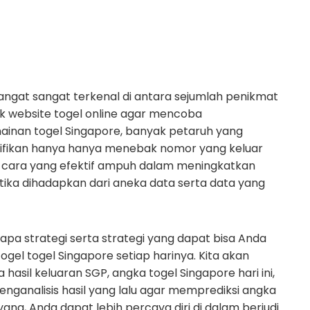
ngat sangat terkenal di antara sejumlah penikmat
suk website togel online agar mencoba
inan togel Singapore, banyak petaruh yang
gnifikan hanya hanya menebak nomor yang keluar
hu cara yang efektif ampuh dalam meningkatkan
ika dihadapkan dari aneka data serta data yang
rapa strategi serta strategi yang dapat bisa Anda
el togel Singapore setiap harinya. Kita akan
asil keluaran SGP, angka togel Singapore hari ini,
nganalisis hasil yang lalu agar memprediksi angka
ang, Anda dapat lebih percaya diri di dalam berjudi