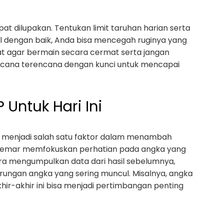
t dilupakan. Tentukan limit taruhan harian serta
l dengan baik, Anda bisa mencegah ruginya yang
at agar bermain secara cermat serta jangan
ncana terencana dengan kunci untuk mencapai
 Untuk Hari Ini
gka menjadi salah satu faktor dalam menambah
ggemar memfokuskan perhatian pada angka yang
ara mengumpulkan data dari hasil sebelumnya,
ungan angka yang sering muncul. Misalnya, angka
ir-akhir ini bisa menjadi pertimbangan penting