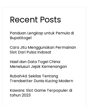
Recent Posts
Panduan Lengkap untuk Pemula di
Bupatitogel
Cara Jitu Menggunakan Permainan
Slot Dari Pulsa Indosat
Hasil dan Data Togel China:
Menelusuri Jejak Kemenangan
Rubah4d: Sekilas Tentang
Trendsetter Dunia Kucing Modern
Kawans: Slot Game Terpopuler di
tahun 2023