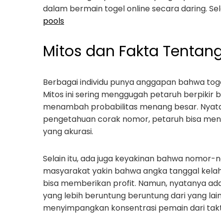
dalam bermain togel online secara daring. Se
pools
Mitos dan Fakta Tentan
Berbagai individu punya anggapan bahwa tog
Mitos ini sering menggugah petaruh berpikir 
menambah probabilitas menang besar. Nyata
pengetahuan corak nomor, petaruh bisa 
yang akurasi.
Selain itu, ada juga keyakinan bahwa nomor-
masyarakat yakin bahwa angka tanggal kela
bisa memberikan profit. Namun, nyatanya adala
yang lebih beruntung beruntung dari yang l
menyimpangkan konsentrasi pemain dari taktik