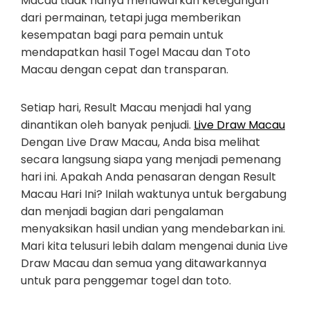
Macau tidak hanya menawarkan ketegangan
dari permainan, tetapi juga memberikan
kesempatan bagi para pemain untuk
mendapatkan hasil Togel Macau dan Toto
Macau dengan cepat dan transparan.
Setiap hari, Result Macau menjadi hal yang
dinantikan oleh banyak penjudi.
Live Draw Macau
Dengan Live Draw Macau, Anda bisa melihat
secara langsung siapa yang menjadi pemenang
hari ini. Apakah Anda penasaran dengan Result
Macau Hari Ini? Inilah waktunya untuk bergabung
dan menjadi bagian dari pengalaman
menyaksikan hasil undian yang mendebarkan ini.
Mari kita telusuri lebih dalam mengenai dunia Live
Draw Macau dan semua yang ditawarkannya
untuk para penggemar togel dan toto.