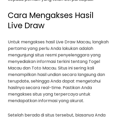
Cara Mengakses Hasil
Live Draw
Untuk mengakses hasil Live Draw Macau, langkah
pertama yang perlu Anda lakukan adalah
mengunjungi situs resmi penyelenggara yang
menyediakan informasi terkini tentang Togel
Macau dan Toto Macau. Situs ini sering kali
menampilkan hasil undian secara langsung dan
terupdate, sehingga Anda dapat mengetahui
hasilnya secara real-time. Pastikan Anda
mengakses situs yang terpercaya untuk
mendapatkan informasi yang akurat.
Setelah berada di situs tersebut, biasanya Anda