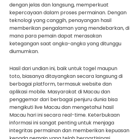
dengan jelas dan langsung, memperkuat
kepercayaan dalam proses permainan. Dengan
teknologi yang canggih, penayangan hasil
memberikan pengalaman yang mendebarkan, di
mana para pemain dapat merasakan
ketegangan saat angka-angka yang ditunggu
diumumkan.
Hasil dari undian ini, baik untuk togel maupun
toto, biasanya ditayangkan secara langsung di
berbagai platform, termasuk website dan
aplikasi mobile. Masyarakat di Macau dan
penggemar dari berbagai penjuru dunia bisa
mengikuti live Macau dan mengetahui hasil
Macau hari ini secara real-time. Keterbukaan
informasi ini sangat penting untuk menjaga
integritas permainan dan memberikan kepuasan
kepada pemain yang telah berpartisipasi.