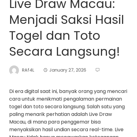
Live Draw Macau:
Menjadi Saksi Hasil
Togel dan Toto
Secara Langsung!
RAf4L
January 27, 2026
Di era digital saat ini, banyak orang yang mencari
cara untuk menikmati pengalaman permainan
togel dan toto secara langsung. Salah satu yang
paling menarik perhatian adalah Live Draw
Macau, di mana para penggemar bisa
menyaksikan hasil undian secara real-time. Live