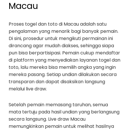
Macau
Proses togel dan toto di Macau adalah satu
pengalaman yang menarik bagi banyak pemain.
Di sini, prosedur untuk mengikuti permainan ini
dirancang agar mudah diakses, sehingga siapa
pun bisa berpartisipasi. Pemain cukup mendaftar
di platform yang menyediakan layanan togel dan
toto, lalu mereka bisa memilih angka yang ingin
mereka pasang. Setiap undian dilakukan secara
transparan dan dapat disaksikan langsung
melalui live draw.
Setelah pemain memasang taruhan, semua
mata tertuju pada hasil undian yang berlangsung
secara langsung. Live draw Macau
memungkinkan pemain untuk melihat hasilnya