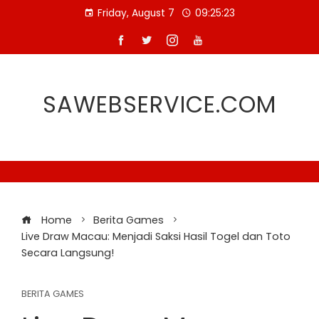
Skip
Friday, August 7
09:25:23
to
content
SAWEBSERVICE.COM
Home
Berita Games
Live Draw Macau: Menjadi Saksi Hasil Togel dan Toto
Secara Langsung!
BERITA GAMES