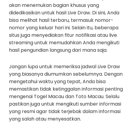
akan menemukan bagian khusus yang
didedikasikan untuk hasil Live Draw. Di sini, Anda
bisa melihat hasil terbaru, termasuk nomor-
nomor yang keluar hari ini. Selain itu, beberapa
situs juga menyediakan fitur notifikasi atau live
streaming untuk memudahkan Anda mengikuti
hasil pengundian langsung dari mana saja.
Jangan lupa untuk memeriksa jadwal Live Draw
yang biasanya diumumkan sebelumnya. Dengan
mengetahui waktu yang tepat, Anda bisa
memastikan tidak ketinggalan informasi penting
mengenai Togel Macau dan Toto Macau. Selalu
pastikan juga untuk mengikuti sumber informasi
yang resmi agar tidak terjebak dalam informasi
yang salah atau menyesatkan.