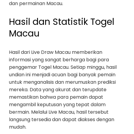
dan permainan Macau.
Hasil dan Statistik Togel
Macau
Hasil dari Live Draw Macau memberikan
informasi yang sangat berharga bagi para
penggemar Togel Macau. Setiap minggu, hasil
undian ini menjadi acuan bagi banyak pemain
untuk menganalisis dan merumuskan prediksi
mereka. Data yang akurat dan terupdate
memastikan bahwa para pemain dapat
mengambil keputusan yang tepat dalam
bermain. Melalui Live Macau, hasil tersebut
langsung tersedia dan dapat diakses dengan
mudah.