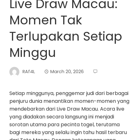
Live Draw Macau:
Momen Tak
Terlupakan Setiap
Minggu
RAf4L
March 20, 2026
Setiap minggunya, penggemar judi dari berbagai
penjuru dunia menantikan momen-momen yang
mendebarkan dari Live Draw Macau. Acara live
yang diadakan secara langsung ini menjadi
sorotan utama para pecinta togel, terutama
bagi mereka yang selalu ingin tahu hasil terbaru