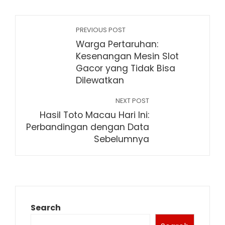
PREVIOUS POST
Warga Pertaruhan:
Kesenangan Mesin Slot
Gacor yang Tidak Bisa
Dilewatkan
NEXT POST
Hasil Toto Macau Hari Ini:
Perbandingan dengan Data
Sebelumnya
Search