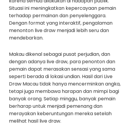
karena semua dilakukan di hadapan publik.
Situasi ini meningkatkan kepercayaan pemain
terhadap permainan dan penyelenggara.
Dengan format yang interaktif, pengalaman
menonton live draw menjadi lebih seru dan
mendebarkan.
Makau dikenal sebagai pusat perjudian, dan
dengan adanya live draw, para penonton dan
pemain dapat merasakan sensasi yang sama
seperti berada di lokasi undian. Hasil dari Live
Draw Macau tidak hanya mencerminkan angka,
tetapi juga membawa harapan dan mimpi bagi
banyak orang. Setiap minggu, banyak pemain
berharap untuk menjadi pemenang dan
merayakan keberuntungan mereka setelah
melihat hasil live draw.