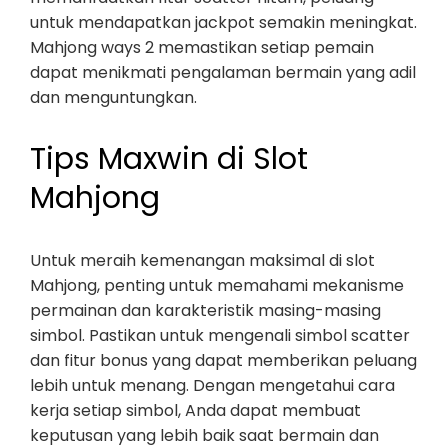
untuk mendapatkan jackpot semakin meningkat.
Mahjong ways 2 memastikan setiap pemain
dapat menikmati pengalaman bermain yang adil
dan menguntungkan.
Tips Maxwin di Slot
Mahjong
Untuk meraih kemenangan maksimal di slot
Mahjong, penting untuk memahami mekanisme
permainan dan karakteristik masing-masing
simbol. Pastikan untuk mengenali simbol scatter
dan fitur bonus yang dapat memberikan peluang
lebih untuk menang. Dengan mengetahui cara
kerja setiap simbol, Anda dapat membuat
keputusan yang lebih baik saat bermain dan