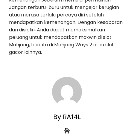
Jangan terburu-buru untuk mengejar kerugian
atau merasa terlalu percaya diri setelah
mendapatkan kemenangan. Dengan kesabaran
dan disiplin, Anda dapat memaksimalkan
peluang untuk mendapatkan maxwin di slot
Mahjong, baik itu di Mahjong Ways 2 atau slot
gacor lainnya.
By RAf4L