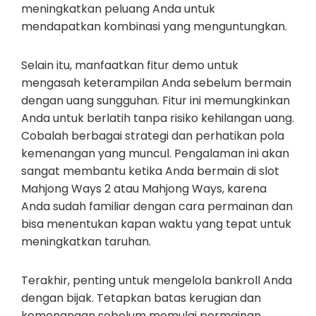
meningkatkan peluang Anda untuk
mendapatkan kombinasi yang menguntungkan.
Selain itu, manfaatkan fitur demo untuk
mengasah keterampilan Anda sebelum bermain
dengan uang sungguhan. Fitur ini memungkinkan
Anda untuk berlatih tanpa risiko kehilangan uang.
Cobalah berbagai strategi dan perhatikan pola
kemenangan yang muncul. Pengalaman ini akan
sangat membantu ketika Anda bermain di slot
Mahjong Ways 2 atau Mahjong Ways, karena
Anda sudah familiar dengan cara permainan dan
bisa menentukan kapan waktu yang tepat untuk
meningkatkan taruhan.
Terakhir, penting untuk mengelola bankroll Anda
dengan bijak. Tetapkan batas kerugian dan
kemenangan sebelum memulai permainan.