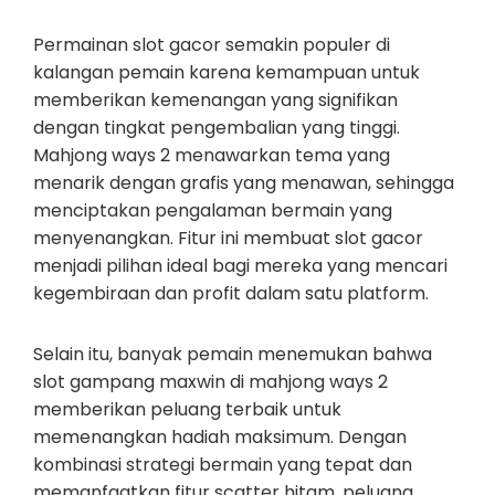
Permainan slot gacor semakin populer di
kalangan pemain karena kemampuan untuk
memberikan kemenangan yang signifikan
dengan tingkat pengembalian yang tinggi.
Mahjong ways 2 menawarkan tema yang
menarik dengan grafis yang menawan, sehingga
menciptakan pengalaman bermain yang
menyenangkan. Fitur ini membuat slot gacor
menjadi pilihan ideal bagi mereka yang mencari
kegembiraan dan profit dalam satu platform.
Selain itu, banyak pemain menemukan bahwa
slot gampang maxwin di mahjong ways 2
memberikan peluang terbaik untuk
memenangkan hadiah maksimum. Dengan
kombinasi strategi bermain yang tepat dan
memanfaatkan fitur scatter hitam, peluang