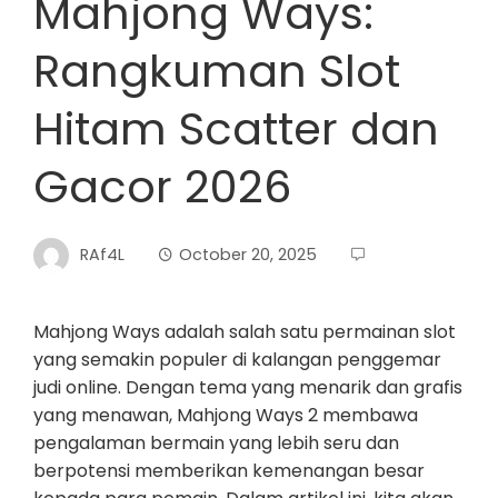
Mahjong Ways:
Rangkuman Slot
Hitam Scatter dan
Gacor 2026
RAf4L
October 20, 2025
Mahjong Ways adalah salah satu permainan slot
yang semakin populer di kalangan penggemar
judi online. Dengan tema yang menarik dan grafis
yang menawan, Mahjong Ways 2 membawa
pengalaman bermain yang lebih seru dan
berpotensi memberikan kemenangan besar