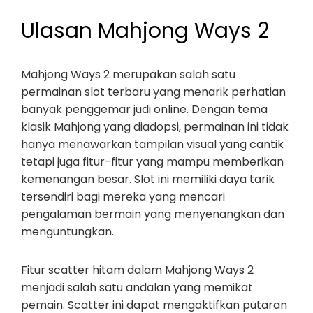
Ulasan Mahjong Ways 2
Mahjong Ways 2 merupakan salah satu
permainan slot terbaru yang menarik perhatian
banyak penggemar judi online. Dengan tema
klasik Mahjong yang diadopsi, permainan ini tidak
hanya menawarkan tampilan visual yang cantik
tetapi juga fitur-fitur yang mampu memberikan
kemenangan besar. Slot ini memiliki daya tarik
tersendiri bagi mereka yang mencari
pengalaman bermain yang menyenangkan dan
menguntungkan.
Fitur scatter hitam dalam Mahjong Ways 2
menjadi salah satu andalan yang memikat
pemain. Scatter ini dapat mengaktifkan putaran