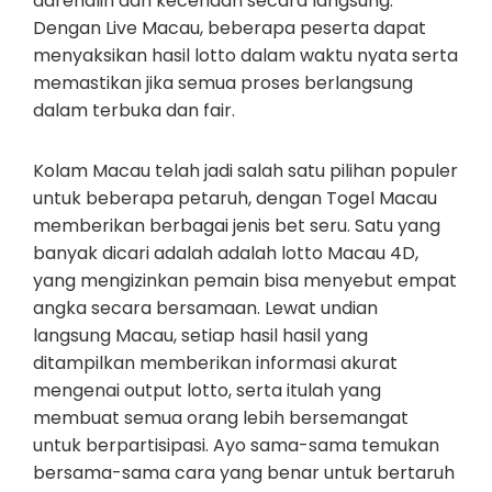
adrenalin dan keceriaan secara langsung.
Dengan Live Macau, beberapa peserta dapat
menyaksikan hasil lotto dalam waktu nyata serta
memastikan jika semua proses berlangsung
dalam terbuka dan fair.
Kolam Macau telah jadi salah satu pilihan populer
untuk beberapa petaruh, dengan Togel Macau
memberikan berbagai jenis bet seru. Satu yang
banyak dicari adalah adalah lotto Macau 4D,
yang mengizinkan pemain bisa menyebut empat
angka secara bersamaan. Lewat undian
langsung Macau, setiap hasil hasil yang
ditampilkan memberikan informasi akurat
mengenai output lotto, serta itulah yang
membuat semua orang lebih bersemangat
untuk berpartisipasi. Ayo sama-sama temukan
bersama-sama cara yang benar untuk bertaruh