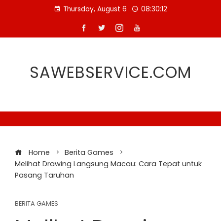
Skip
Thursday, August 6
08:30:13
to
content
SAWEBSERVICE.COM
Home
Berita Games
Melihat Drawing Langsung Macau: Cara Tepat untuk
Pasang Taruhan
BERITA GAMES