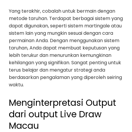
Yang terakhir, cobalah untuk bermain dengan
metode taruhan. Terdapat berbagai sistem yang
dapat digunakan, seperti sistem martingale atau
sistem lain yang mungkin sesuai dengan cara
permainan Anda. Dengan menggunakan sistem
taruhan, Anda dapat membuat keputusan yang
lebih terukur dan menurunkan kemungkinan
kehilangan yang signifikan. Sangat penting untuk
terus belajar dan mengatur strategi anda
berdasarkan pengalaman yang diperoleh seiring
waktu.
Menginterpretasi Output
dari output Live Draw
Macau