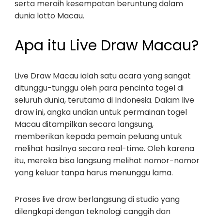
serta meraih kesempatan beruntung dalam
dunia lotto Macau.
Apa itu Live Draw Macau?
Live Draw Macau ialah satu acara yang sangat
ditunggu-tunggu oleh para pencinta togel di
seluruh dunia, terutama di Indonesia. Dalam live
draw ini, angka undian untuk permainan togel
Macau ditampilkan secara langsung,
memberikan kepada pemain peluang untuk
melihat hasilnya secara real-time. Oleh karena
itu, mereka bisa langsung melihat nomor-nomor
yang keluar tanpa harus menunggu lama.
Proses live draw berlangsung di studio yang
dilengkapi dengan teknologi canggih dan