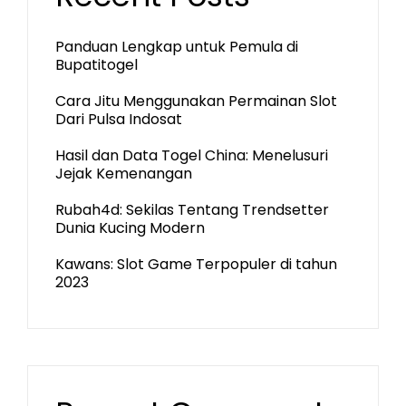
Panduan Lengkap untuk Pemula di
Bupatitogel
Cara Jitu Menggunakan Permainan Slot
Dari Pulsa Indosat
Hasil dan Data Togel China: Menelusuri
Jejak Kemenangan
Rubah4d: Sekilas Tentang Trendsetter
Dunia Kucing Modern
Kawans: Slot Game Terpopuler di tahun
2023