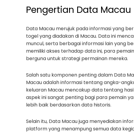
Pengertian Data Macau
Data Macau merujuk pada informasi yang berka
togel yang diadakan di Macau. Data ini menca
muncul, serta berbagai informasi lain yang 
memiliki akses terhadap data ini, para pemai
berguna untuk strategi permainan mereka.
Salah satu komponen penting dalam Data Ma
Macau adalah informasi tentang angka-angka 
keluaran Macau mencakup data tentang hasil
aspek ini sangat penting bagi para pemain y
lebih baik berdasarkan data historis.
Selain itu, Data Macau juga menyediakan info
platform yang menampung semua data kegiat