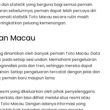
a dan statistik yang berguna bagi semua pemain.
ran sebelumnya, pemain dapat lebih percaya diri
amati statistik Toto Macau secara rutin masih
meningkatkan peluang kemenangan.
ran Macau
g dinantikan oleh banyak pemain Toto Macau. Data
ik pada setiap sesi undian. Memahami pengeluaran
nganalisis pola dan tren, sehingga mereka dapat
an. Setiap pengeluaran tercatat dengan jelas dan
uk pemain baru maupun lama.
smi yang dikeluarkan oleh pihak penyelenggara.
rkala, dan bisa dilihat melalui situs resmi atau
t Toto Macau. Dengan adanya informasi yang
 lebih baik terhadap strategi yang mereka