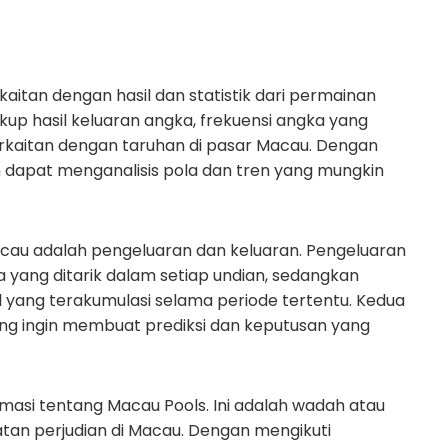
itan dengan hasil dan statistik dari permainan
kup hasil keluaran angka, frekuensi angka yang
berkaitan dengan taruhan di pasar Macau. Dengan
n dapat menganalisis pola dan tren yang mungkin
cau adalah pengeluaran dan keluaran. Pengeluaran
yang ditarik dalam setiap undian, sedangkan
 yang terakumulasi selama periode tertentu. Kedua
ang ingin membuat prediksi dan keputusan yang
rmasi tentang Macau Pools. Ini adalah wadah atau
an perjudian di Macau. Dengan mengikuti