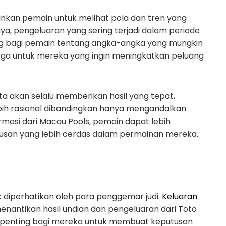
gkinkan pemain untuk melihat pola dan tren yang
nya, pengeluaran yang sering terjadi dalam periode
g bagi pemain tentang angka-angka yang mungkin
arga untuk mereka yang ingin meningkatkan peluang
ta akan selalu memberikan hasil yang tepat,
ih rasional dibandingkan hanya mengandalkan
asi dari Macau Pools, pemain dapat lebih
tusan yang lebih cerdas dalam permainan mereka.
k diperhatikan oleh para penggemar judi.
Keluaran
nantikan hasil undian dan pengeluaran dari Toto
t penting bagi mereka untuk membuat keputusan