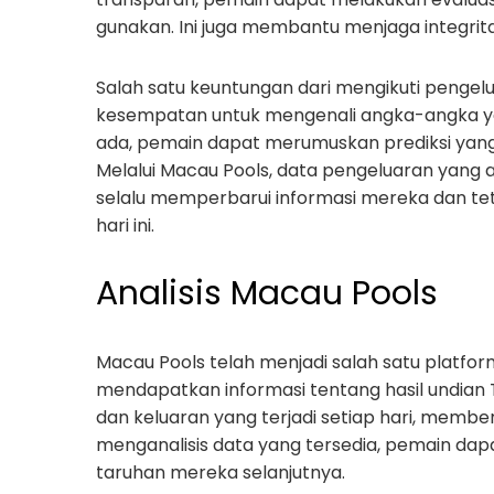
gunakan. Ini juga membantu menjaga integrit
Salah satu keuntungan dari mengikuti penge
kesempatan untuk mengenali angka-angka ya
ada, pemain dapat merumuskan prediksi yang 
Melalui Macau Pools, data pengeluaran yang a
selalu memperbarui informasi mereka dan 
hari ini.
Analisis Macau Pools
Macau Pools telah menjadi salah satu platfo
mendapatkan informasi tentang hasil undian 
dan keluaran yang terjadi setiap hari, memb
menganalisis data yang tersedia, pemain dap
taruhan mereka selanjutnya.