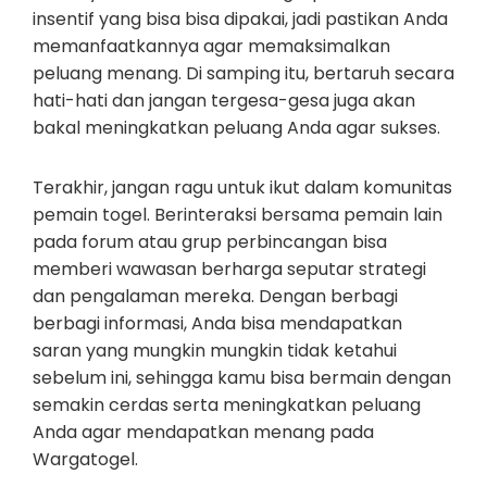
insentif yang bisa bisa dipakai, jadi pastikan Anda
memanfaatkannya agar memaksimalkan
peluang menang. Di samping itu, bertaruh secara
hati-hati dan jangan tergesa-gesa juga akan
bakal meningkatkan peluang Anda agar sukses.
Terakhir, jangan ragu untuk ikut dalam komunitas
pemain togel. Berinteraksi bersama pemain lain
pada forum atau grup perbincangan bisa
memberi wawasan berharga seputar strategi
dan pengalaman mereka. Dengan berbagi
berbagi informasi, Anda bisa mendapatkan
saran yang mungkin mungkin tidak ketahui
sebelum ini, sehingga kamu bisa bermain dengan
semakin cerdas serta meningkatkan peluang
Anda agar mendapatkan menang pada
Wargatogel.