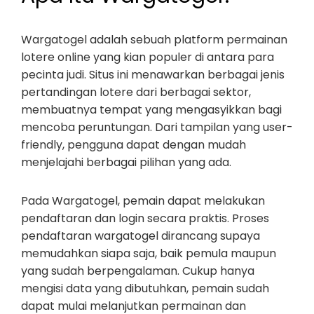
Wargatogel adalah sebuah platform permainan
lotere online yang kian populer di antara para
pecinta judi. Situs ini menawarkan berbagai jenis
pertandingan lotere dari berbagai sektor,
membuatnya tempat yang mengasyikkan bagi
mencoba peruntungan. Dari tampilan yang user-
friendly, pengguna dapat dengan mudah
menjelajahi berbagai pilihan yang ada.
Pada Wargatogel, pemain dapat melakukan
pendaftaran dan login secara praktis. Proses
pendaftaran wargatogel dirancang supaya
memudahkan siapa saja, baik pemula maupun
yang sudah berpengalaman. Cukup hanya
mengisi data yang dibutuhkan, pemain sudah
dapat mulai melanjutkan permainan dan