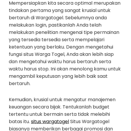
Mempersiapkan kita secara optimal merupakan
tindakan pertama yang sangat krusial untuk
bertaruh di Wargatogel. Sebelumnya anda
melakukan login, pastikanlah Anda telah
melakukan penelitian mengenai tipe permainan
yang tersedia tersedia serta mempelajari
ketentuan yang berlaku. Dengan mengetahui
fungsi situs Warga Togel, Anda akan lebih siap
dan mengetahui waktu harus bertaruh serta
waktu harus stop. Ini akan menolong kamu untuk
mengambil keputusan yang lebih baik saat
bertaruh.
Kemudian, krusial untuk mengatur manajemen
keuangan secara bijak. Tentukanlah budget
tertentu untuk bermain serta tidak melebihi
batas itu.
situs wargatogel
Situs Wargatogel
biasanya memberikan berbagai promosi dan