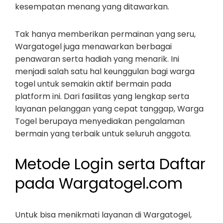
kesempatan menang yang ditawarkan.
Tak hanya memberikan permainan yang seru,
Wargatogel juga menawarkan berbagai
penawaran serta hadiah yang menarik. Ini
menjadi salah satu hal keunggulan bagi warga
togel untuk semakin aktif bermain pada
platform ini. Dari fasilitas yang lengkap serta
layanan pelanggan yang cepat tanggap, Warga
Togel berupaya menyediakan pengalaman
bermain yang terbaik untuk seluruh anggota.
Metode Login serta Daftar
pada Wargatogel.com
Untuk bisa menikmati layanan di Wargatogel,