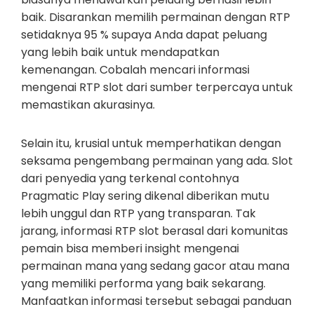
baik. Disarankan memilih permainan dengan RTP
setidaknya 95 % supaya Anda dapat peluang
yang lebih baik untuk mendapatkan
kemenangan. Cobalah mencari informasi
mengenai RTP slot dari sumber terpercaya untuk
memastikan akurasinya.
Selain itu, krusial untuk memperhatikan dengan
seksama pengembang permainan yang ada. Slot
dari penyedia yang terkenal contohnya
Pragmatic Play sering dikenal diberikan mutu
lebih unggul dan RTP yang transparan. Tak
jarang, informasi RTP slot berasal dari komunitas
pemain bisa memberi insight mengenai
permainan mana yang sedang gacor atau mana
yang memiliki performa yang baik sekarang.
Manfaatkan informasi tersebut sebagai panduan