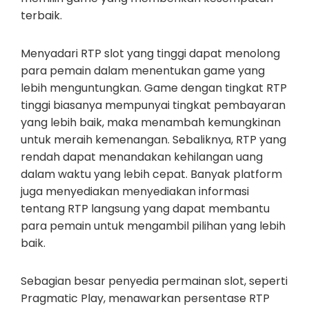
terbaik.
Menyadari RTP slot yang tinggi dapat menolong
para pemain dalam menentukan game yang
lebih menguntungkan. Game dengan tingkat RTP
tinggi biasanya mempunyai tingkat pembayaran
yang lebih baik, maka menambah kemungkinan
untuk meraih kemenangan. Sebaliknya, RTP yang
rendah dapat menandakan kehilangan uang
dalam waktu yang lebih cepat. Banyak platform
juga menyediakan menyediakan informasi
tentang RTP langsung yang dapat membantu
para pemain untuk mengambil pilihan yang lebih
baik.
Sebagian besar penyedia permainan slot, seperti
Pragmatic Play, menawarkan persentase RTP