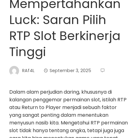
Mempertahankan
Luck: Saran Pilih
RTP Slot Berkinerja
Tinggi
RAf4L
September 3, 2025
Dalam alam perjudian daring, khususnya di
kalangan penggemar permainan slot, istilah RTP
atau Return to Player menjadi sebuah faktor
yang sangat penting dalam menentukan
menyusun nasib kita. Mengetahui RTP permainan
slot tidak hanya tentang angka, tetapi juga juga