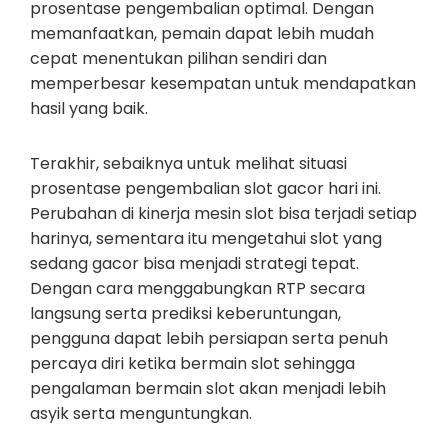
prosentase pengembalian optimal. Dengan
memanfaatkan, pemain dapat lebih mudah
cepat menentukan pilihan sendiri dan
memperbesar kesempatan untuk mendapatkan
hasil yang baik.
Terakhir, sebaiknya untuk melihat situasi
prosentase pengembalian slot gacor hari ini.
Perubahan di kinerja mesin slot bisa terjadi setiap
harinya, sementara itu mengetahui slot yang
sedang gacor bisa menjadi strategi tepat.
Dengan cara menggabungkan RTP secara
langsung serta prediksi keberuntungan,
pengguna dapat lebih persiapan serta penuh
percaya diri ketika bermain slot sehingga
pengalaman bermain slot akan menjadi lebih
asyik serta menguntungkan.