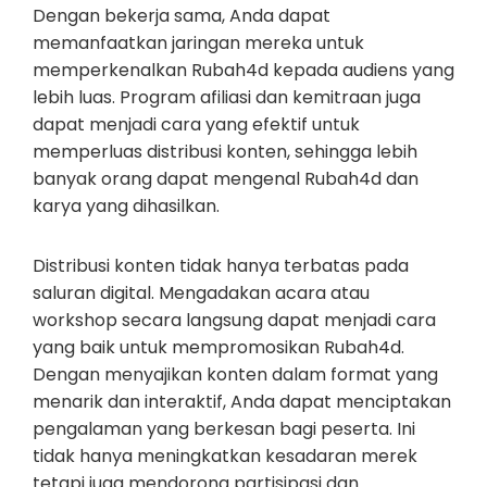
Dengan bekerja sama, Anda dapat
memanfaatkan jaringan mereka untuk
memperkenalkan Rubah4d kepada audiens yang
lebih luas. Program afiliasi dan kemitraan juga
dapat menjadi cara yang efektif untuk
memperluas distribusi konten, sehingga lebih
banyak orang dapat mengenal Rubah4d dan
karya yang dihasilkan.
Distribusi konten tidak hanya terbatas pada
saluran digital. Mengadakan acara atau
workshop secara langsung dapat menjadi cara
yang baik untuk mempromosikan Rubah4d.
Dengan menyajikan konten dalam format yang
menarik dan interaktif, Anda dapat menciptakan
pengalaman yang berkesan bagi peserta. Ini
tidak hanya meningkatkan kesadaran merek
tetapi juga mendorong partisipasi dan