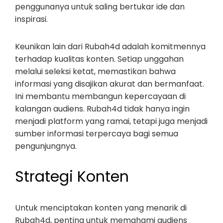
penggunanya untuk saling bertukar ide dan
inspirasi.
Keunikan lain dari Rubah4d adalah komitmennya
terhadap kualitas konten. Setiap unggahan
melalui seleksi ketat, memastikan bahwa
informasi yang disajikan akurat dan bermanfaat.
Ini membantu membangun kepercayaan di
kalangan audiens. Rubah4d tidak hanya ingin
menjadi platform yang ramai, tetapi juga menjadi
sumber informasi terpercaya bagi semua
pengunjungnya.
Strategi Konten
Untuk menciptakan konten yang menarik di
Rubah4d, penting untuk memahami audiens