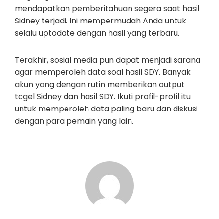
mendapatkan pemberitahuan segera saat hasil
Sidney terjadi. Ini mempermudah Anda untuk
selalu uptodate dengan hasil yang terbaru.
Terakhir, sosial media pun dapat menjadi sarana
agar memperoleh data soal hasil SDY. Banyak
akun yang dengan rutin memberikan output
togel Sidney dan hasil SDY. Ikuti profil-profil itu
untuk memperoleh data paling baru dan diskusi
dengan para pemain yang lain.