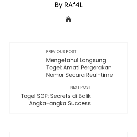
By RAf4L
PREVIOUS POST
Mengetahui Langsung
Togel: Amati Pergerakan
Nomor Secara Real-time
NEXT POST
Togel SGP: Secrets di Balik
Angka-angka Success