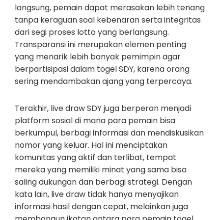
langsung, pemain dapat merasakan lebih tenang
tanpa keraguan soal kebenaran serta integritas
dari segi proses lotto yang berlangsung.
Transparansi ini merupakan elemen penting
yang menarik lebih banyak pemimpin agar
berpartisipasi dalam togel SDY, karena orang
sering mendambakan ajang yang terpercaya.
Terakhir, live draw SDY juga berperan menjadi
platform sosial di mana para pemain bisa
berkumpul, berbagi informasi dan mendiskusikan
nomor yang keluar. Hal ini menciptakan
komunitas yang aktif dan terlibat, tempat
mereka yang memiliki minat yang sama bisa
saling dukungan dan berbagi strategi. Dengan
kata lain, live draw tidak hanya menyajikan
informasi hasil dengan cepat, melainkan juga
membangun ikatan antara para pemain togel.