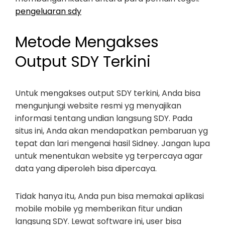
pengeluaran sdy
Metode Mengakses
Output SDY Terkini
Untuk mengakses output SDY terkini, Anda bisa
mengunjungi website resmi yg menyajikan
informasi tentang undian langsung SDY. Pada
situs ini, Anda akan mendapatkan pembaruan yg
tepat dan lari mengenai hasil Sidney. Jangan lupa
untuk menentukan website yg terpercaya agar
data yang diperoleh bisa dipercaya.
Tidak hanya itu, Anda pun bisa memakai aplikasi
mobile mobile yg memberikan fitur undian
langsung SDY. Lewat software ini, user bisa