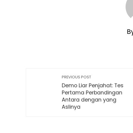
B
PREVIOUS POST
Demo Liar Penjahat: Tes
Pertama Perbandingan
Antara dengan yang
Aslinya