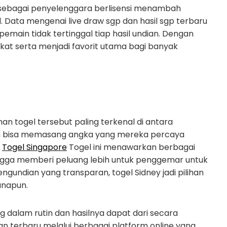
 sebagai penyelenggara berlisensi menambah
. Data mengenai live draw sgp dan hasil sgp terbaru
emain tidak tertinggal tiap hasil undian. Dengan
mikat serta menjadi favorit utama bagi banyak
n togel tersebut paling terkenal di antara
main bisa memasang angka yang mereka percaya
.
Togel Singapore
Togel ini menawarkan berbagai
gga memberi peluang lebih untuk penggemar untuk
undian yang transparan, togel Sidney jadi pilihan
anapun.
 dalam rutin dan hasilnya dapat dari secara
 terbaru melalui berbagai platform online yang