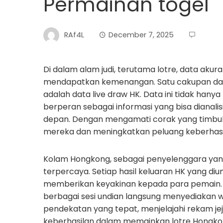
Permainan togel
RAf4L
December 7, 2025
Di dalam alam judi, terutama lotre, data aku
mendapatkan kemenangan. Satu cakupan dat
adalah data live draw HK. Data ini tidak han
berperan sebagai informasi yang bisa dianali
depan. Dengan mengamati corak yang timbul 
mereka dan meningkatkan peluang keberhasi
Kolam Hongkong, sebagai penyelenggara yang
terpercaya. Setiap hasil keluaran HK yang di
memberikan keyakinan kepada para pemain. Se
berbagai sesi undian langsung menyediakan
pendekatan yang tepat, menjelajahi rekam jeja
keberhasilan dalam memainkan lotre Hongkong.