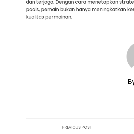
dan terjaga. Dengan cara menetapkan strate
pools, pemain bukan hanya meningkatkan kes
kualitas permainan.
B
PREVIOUS POST