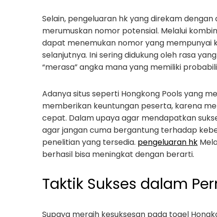
Selain, pengeluaran hk yang direkam dengan
merumuskan nomor potensial. Melalui kombina
dapat menemukan nomor yang mempunyai kemu
selanjutnya. Ini sering didukung oleh rasa ya
“merasa” angka mana yang memiliki probabili
Adanya situs seperti Hongkong Pools yang me
memberikan keuntungan peserta, karena me
cepat. Dalam upaya agar mendapatkan sukse
agar jangan cuma bergantung terhadap kebe
penelitian yang tersedia.
pengeluaran hk
Mela
berhasil bisa meningkat dengan berarti.
Taktik Sukses dalam Pe
Supaya meraih kesuksesan pada togel Hongko