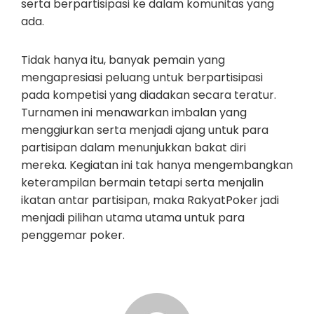
serta berpartisipasi ke dalam komunitas yang
ada.
Tidak hanya itu, banyak pemain yang
mengapresiasi peluang untuk berpartisipasi
pada kompetisi yang diadakan secara teratur.
Turnamen ini menawarkan imbalan yang
menggiurkan serta menjadi ajang untuk para
partisipan dalam menunjukkan bakat diri
mereka. Kegiatan ini tak hanya mengembangkan
keterampilan bermain tetapi serta menjalin
ikatan antar partisipan, maka RakyatPoker jadi
menjadi pilihan utama utama untuk para
penggemar poker.