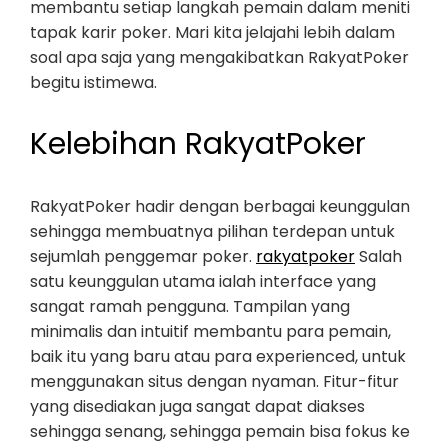
membantu setiap langkah pemain dalam meniti
tapak karir poker. Mari kita jelajahi lebih dalam
soal apa saja yang mengakibatkan RakyatPoker
begitu istimewa.
Kelebihan RakyatPoker
RakyatPoker hadir dengan berbagai keunggulan
sehingga membuatnya pilihan terdepan untuk
sejumlah penggemar poker.
rakyatpoker
Salah
satu keunggulan utama ialah interface yang
sangat ramah pengguna. Tampilan yang
minimalis dan intuitif membantu para pemain,
baik itu yang baru atau para experienced, untuk
menggunakan situs dengan nyaman. Fitur-fitur
yang disediakan juga sangat dapat diakses
sehingga senang, sehingga pemain bisa fokus ke