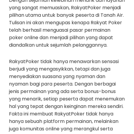
Dengan sejumlah kelebihan menarik dan layanan
yang sangat memuaskan, RakyatPoker menjadi
pilihan utama untuk banyak peserta di Tanah Air.
Tulisan ini akan mengupas kenapa Rakyat Poker
telah berhasil menguasai pasar permainan
poker online dan menjadi pilihan yang dapat
diandalkan untuk sejumlah pelanggannya.
RakyatPoker tidak hanya menawarkan sensasi
berjudi yang mengasyikkan, tetapi dan juga
menyediakan suasana yang nyaman dan
nyaman bagi para peserta. Dengan berbagai
jenis permainan yang ada serta bonus-bonus
yang menarik, setiap peserta dapat menemukan
hal yang tepat dengan keinginan mereka sendiri.
Fakta ini membuat RakyatPoker tidak hanya
hanya sebuah platform permainan, melainkan
juga komunitas online yang merangkul serta