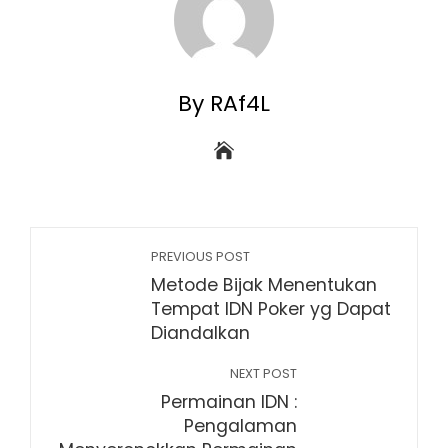
By RAf4L
PREVIOUS POST
Metode Bijak Menentukan
Tempat IDN Poker yg Dapat
Diandalkan
NEXT POST
Permainan IDN :
Pengalaman