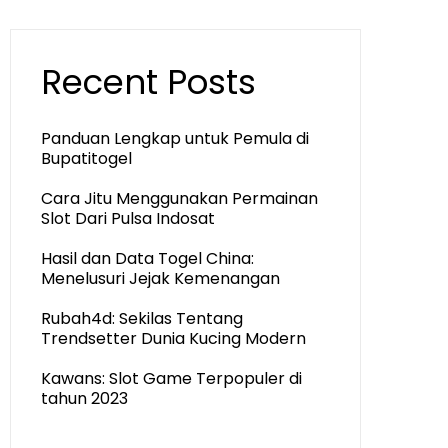
Recent Posts
Panduan Lengkap untuk Pemula di
Bupatitogel
Cara Jitu Menggunakan Permainan
Slot Dari Pulsa Indosat
Hasil dan Data Togel China:
Menelusuri Jejak Kemenangan
Rubah4d: Sekilas Tentang
Trendsetter Dunia Kucing Modern
Kawans: Slot Game Terpopuler di
tahun 2023