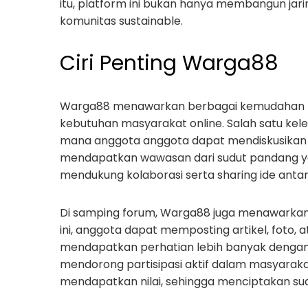
itu, platform ini bukan hanya membangun ja
komunitas sustainable.
Ciri Penting Warga88
Warga88 menawarkan berbagai kemudahan pe
kebutuhan masyarakat online. Salah satu kelebi
mana anggota anggota dapat mendiskusikan t
mendapatkan wawasan dari sudut pandang ya
mendukung kolaborasi serta sharing ide anta
Di samping forum, Warga88 juga menawarkan rua
ini, anggota dapat memposting artikel, foto, at
mendapatkan perhatian lebih banyak dengan
mendorong partisipasi aktif dalam masyaraka
mendapatkan nilai, sehingga menciptakan suas