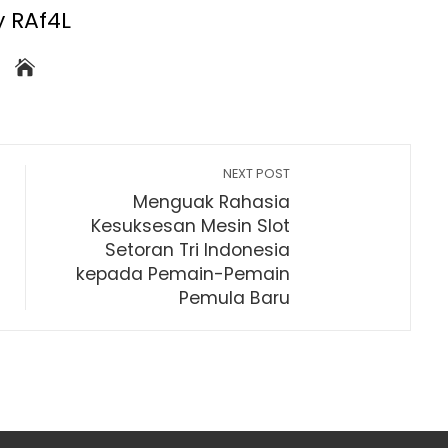
y RAf4L
NEXT POST
Menguak Rahasia
Kesuksesan Mesin Slot
Setoran Tri Indonesia
kepada Pemain-Pemain
Pemula Baru