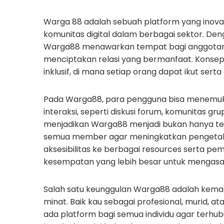
Warga 88 adalah sebuah platform yang inov
komunitas digital dalam berbagai sektor. D
Warga88 menawarkan tempat bagi anggotany
menciptakan relasi yang bermanfaat. Konse
inklusif, di mana setiap orang dapat ikut se
Pada Warga88, para pengguna bisa menemuk
interaksi, seperti diskusi forum, komunitas grup
menjadikan Warga88 menjadi bukan hanya tem
semua member agar meningkatkan pengetah
aksesibilitas ke berbagai resources serta p
kesempatan yang lebih besar untuk menga
Salah satu keunggulan Warga88 adalah kem
minat. Baik kau sebagai profesional, murid, a
ada platform bagi semua individu agar terhu