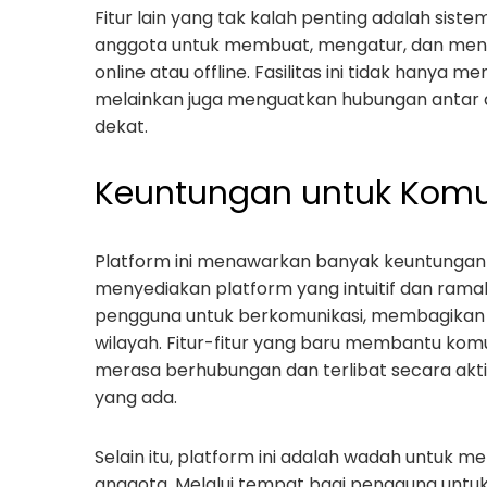
Fitur lain yang tak kalah penting adalah si
anggota untuk membuat, mengatur, dan mengun
online atau offline. Fasilitas ini tidak hany
melainkan juga menguatkan hubungan antar 
dekat.
Keuntungan untuk Komun
Platform ini menawarkan banyak keuntungan y
menyediakan platform yang intuitif dan ramah
pengguna untuk berkomunikasi, membagikan 
wilayah. Fitur-fitur yang baru membantu kom
merasa berhubungan dan terlibat secara akti
yang ada.
Selain itu, platform ini adalah wadah untuk 
anggota. Melalui tempat bagi pengguna untuk 