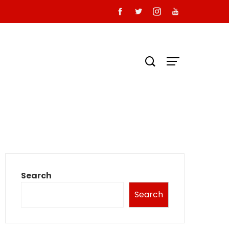
Search
Search