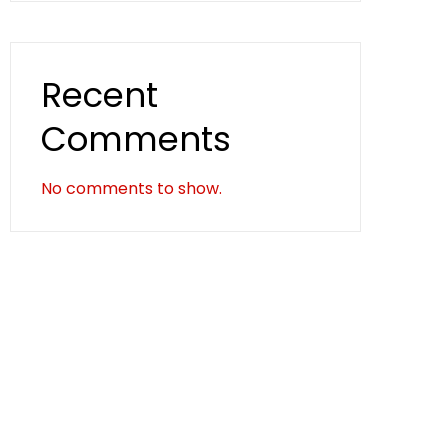
Recent
Comments
No comments to show.