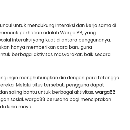
 muncul untuk mendukung interaksi dan kerja sama di
 menarik perhatian adalah Warga 88, yang
sial interaksi yang kuat di antara penggunanya.
 bukan hanya memberikan cara baru guna
tuk berbagai aktivitas masyarakat, baik secara
ang ingin menghubungkan diri dengan para tetangga
mereka. Melalui situs tersebut, pengguna dapat
an saling bantu untuk berbagai aktivitas.
warga88
n sosial, warga88 berusaha bagi menciptakan
di dunia maya.