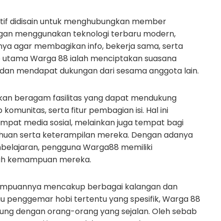
atif didisain untuk menghubungkan member
engan menggunakan teknologi terbaru modern,
a agar membagikan info, bekerja sama, serta
p utama Warga 88 ialah menciptakan suasana
rta dan mendapat dukungan dari sesama anggota lain.
an beragam fasilitas yang dapat mendukung
 komunitas, serta fitur pembagian isi. Hal ini
pat media sosial, melainkan juga tempat bagi
uan serta keterampilan mereka. Dengan adanya
embelajaran, pengguna Warga88 memiliki
sah kemampuan mereka.
ampuannya mencakup berbagai kalangan dan
tau penggemar hobi tertentu yang spesifik, Warga 88
bung dengan orang-orang yang sejalan. Oleh sebab