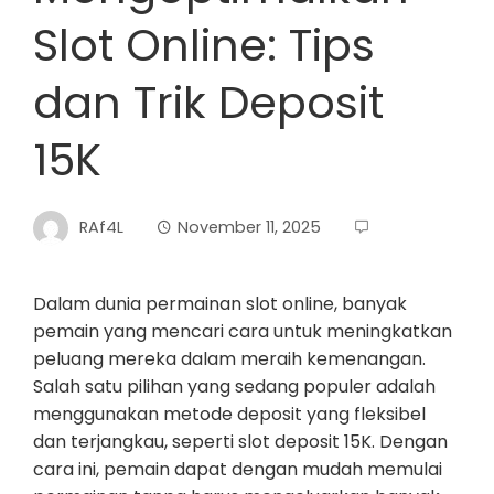
Slot Online: Tips
dan Trik Deposit
15K
RAf4L
November 11, 2025
Dalam dunia permainan slot online, banyak
pemain yang mencari cara untuk meningkatkan
peluang mereka dalam meraih kemenangan.
Salah satu pilihan yang sedang populer adalah
menggunakan metode deposit yang fleksibel
dan terjangkau, seperti slot deposit 15K. Dengan
cara ini, pemain dapat dengan mudah memulai