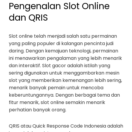
Pengenalan Slot Online
dan QRIS
Slot online telah menjadi salah satu permainan
yang paling populer di kalangan pencinta judi
daring. Dengan kemajuan teknologi, permainan
ini menawarkan pengalaman yang lebih menarik
dan interaktif. Slot gacor adalah istilah yang
sering digunakan untuk menggambarkan mesin
slot yang memberikan kemenangan lebih sering,
menarik banyak pemain untuk mencoba
keberuntungannya. Dengan berbagai tema dan
fitur menarik, slot online semakin menarik
perhatian banyak orang.
QRIS atau Quick Response Code Indonesia adalah