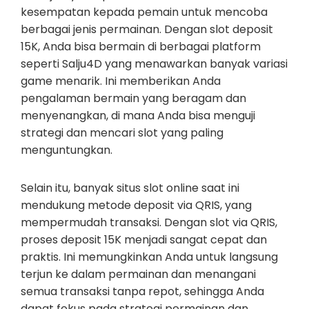
kesempatan kepada pemain untuk mencoba
berbagai jenis permainan. Dengan slot deposit
15K, Anda bisa bermain di berbagai platform
seperti Salju4D yang menawarkan banyak variasi
game menarik. Ini memberikan Anda
pengalaman bermain yang beragam dan
menyenangkan, di mana Anda bisa menguji
strategi dan mencari slot yang paling
menguntungkan.
Selain itu, banyak situs slot online saat ini
mendukung metode deposit via QRIS, yang
mempermudah transaksi. Dengan slot via QRIS,
proses deposit 15K menjadi sangat cepat dan
praktis. Ini memungkinkan Anda untuk langsung
terjun ke dalam permainan dan menangani
semua transaksi tanpa repot, sehingga Anda
dapat fokus pada strategi permainan dan