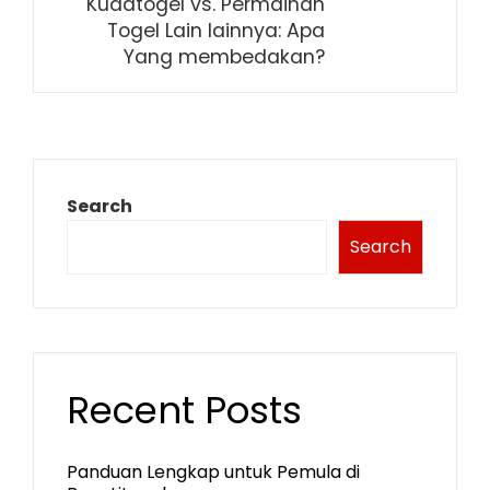
Kudatogel vs. Permainan
Togel Lain lainnya: Apa
Yang membedakan?
Search
Search
Recent Posts
Panduan Lengkap untuk Pemula di