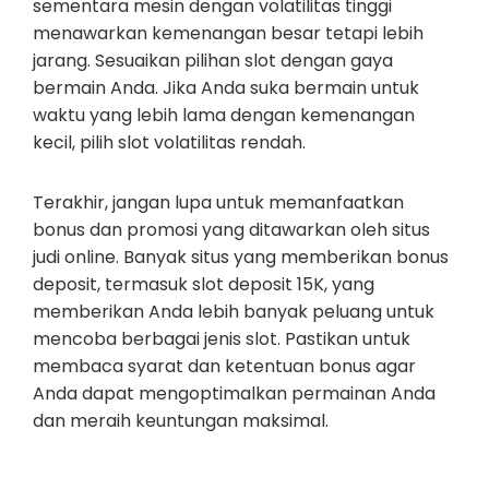
sementara mesin dengan volatilitas tinggi
menawarkan kemenangan besar tetapi lebih
jarang. Sesuaikan pilihan slot dengan gaya
bermain Anda. Jika Anda suka bermain untuk
waktu yang lebih lama dengan kemenangan
kecil, pilih slot volatilitas rendah.
Terakhir, jangan lupa untuk memanfaatkan
bonus dan promosi yang ditawarkan oleh situs
judi online. Banyak situs yang memberikan bonus
deposit, termasuk slot deposit 15K, yang
memberikan Anda lebih banyak peluang untuk
mencoba berbagai jenis slot. Pastikan untuk
membaca syarat dan ketentuan bonus agar
Anda dapat mengoptimalkan permainan Anda
dan meraih keuntungan maksimal.