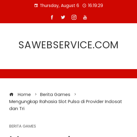
Skip
Thursday, August 6
16:19:29
to
content
SAWEBSERVICE.COM
Home
Berita Games
Mengungkap Rahasia Slot Pulsa di Provider Indosat
dan Tri
BERITA GAMES