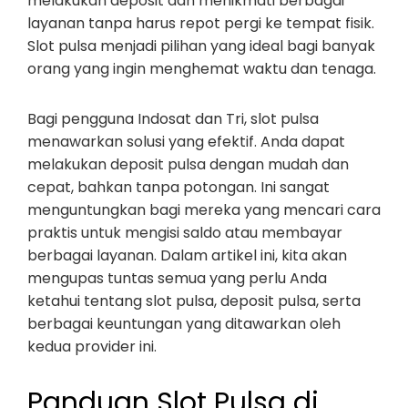
melakukan deposit dan menikmati berbagai
layanan tanpa harus repot pergi ke tempat fisik.
Slot pulsa menjadi pilihan yang ideal bagi banyak
orang yang ingin menghemat waktu dan tenaga.
Bagi pengguna Indosat dan Tri, slot pulsa
menawarkan solusi yang efektif. Anda dapat
melakukan deposit pulsa dengan mudah dan
cepat, bahkan tanpa potongan. Ini sangat
menguntungkan bagi mereka yang mencari cara
praktis untuk mengisi saldo atau membayar
berbagai layanan. Dalam artikel ini, kita akan
mengupas tuntas semua yang perlu Anda
ketahui tentang slot pulsa, deposit pulsa, serta
berbagai keuntungan yang ditawarkan oleh
kedua provider ini.
Panduan Slot Pulsa di