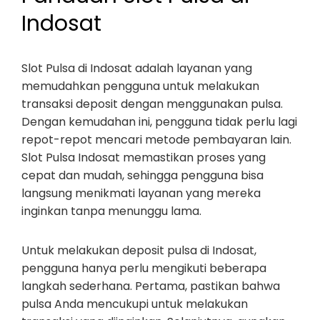
Indosat
Slot Pulsa di Indosat adalah layanan yang
memudahkan pengguna untuk melakukan
transaksi deposit dengan menggunakan pulsa.
Dengan kemudahan ini, pengguna tidak perlu lagi
repot-repot mencari metode pembayaran lain.
Slot Pulsa Indosat memastikan proses yang
cepat dan mudah, sehingga pengguna bisa
langsung menikmati layanan yang mereka
inginkan tanpa menunggu lama.
Untuk melakukan deposit pulsa di Indosat,
pengguna hanya perlu mengikuti beberapa
langkah sederhana. Pertama, pastikan bahwa
pulsa Anda mencukupi untuk melakukan