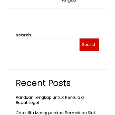
Angka
Search
Search
Recent Posts
Panduan Lengkap untuk Pemula di
Bupatitogel
Cara Jitu Menggunakan Permainan Slot