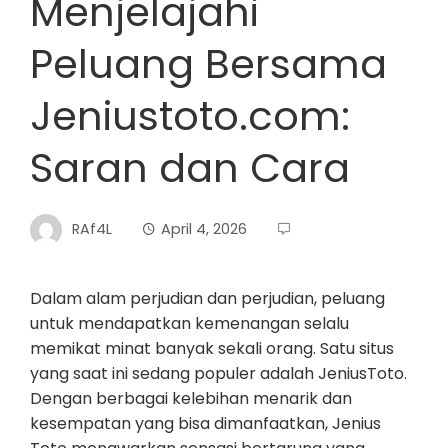
Menjelajahi
Peluang Bersama
Jeniustoto.com:
Saran dan Cara
RAf4L
April 4, 2026
Dalam alam perjudian dan perjudian, peluang
untuk mendapatkan kemenangan selalu
memikat minat banyak sekali orang. Satu situs
yang saat ini sedang populer adalah JeniusToto.
Dengan berbagai kelebihan menarik dan
kesempatan yang bisa dimanfaatkan, Jenius