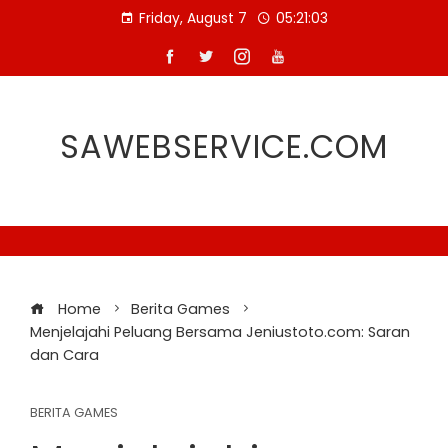
Skip
Friday, August 7
05:21:03
to
content
SAWEBSERVICE.COM
Home
Berita Games
Menjelajahi Peluang Bersama Jeniustoto.com: Saran
dan Cara
BERITA GAMES