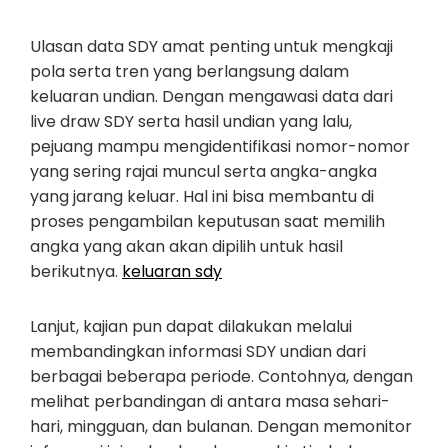
Ulasan data SDY amat penting untuk mengkaji
pola serta tren yang berlangsung dalam
keluaran undian. Dengan mengawasi data dari
live draw SDY serta hasil undian yang lalu,
pejuang mampu mengidentifikasi nomor-nomor
yang sering rajai muncul serta angka-angka
yang jarang keluar. Hal ini bisa membantu di
proses pengambilan keputusan saat memilih
angka yang akan akan dipilih untuk hasil
berikutnya.
keluaran sdy
Lanjut, kajian pun dapat dilakukan melalui
membandingkan informasi SDY undian dari
berbagai beberapa periode. Contohnya, dengan
melihat perbandingan di antara masa sehari-
hari, mingguan, dan bulanan. Dengan memonitor