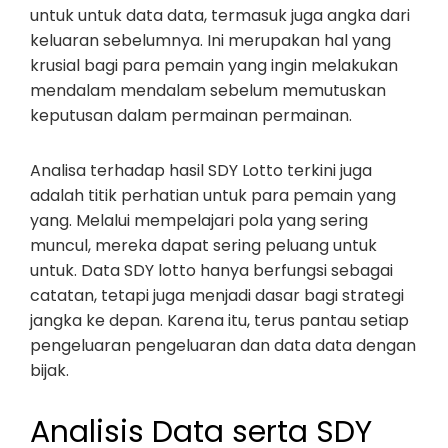
untuk untuk data data, termasuk juga angka dari
keluaran sebelumnya. Ini merupakan hal yang
krusial bagi para pemain yang ingin melakukan
mendalam mendalam sebelum memutuskan
keputusan dalam permainan permainan.
Analisa terhadap hasil SDY Lotto terkini juga
adalah titik perhatian untuk para pemain yang
yang. Melalui mempelajari pola yang sering
muncul, mereka dapat sering peluang untuk
untuk. Data SDY lotto hanya berfungsi sebagai
catatan, tetapi juga menjadi dasar bagi strategi
jangka ke depan. Karena itu, terus pantau setiap
pengeluaran pengeluaran dan data data dengan
bijak.
Analisis Data serta SDY