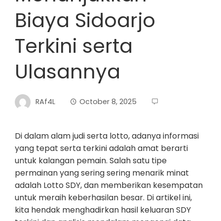
Biaya Sidoarjo
Terkini serta
Ulasannya
RAf4L
October 8, 2025
Di dalam alam judi serta lotto, adanya informasi
yang tepat serta terkini adalah amat berarti
untuk kalangan pemain. Salah satu tipe
permainan yang sering sering menarik minat
adalah Lotto SDY, dan memberikan kesempatan
untuk meraih keberhasilan besar. Di artikel ini,
kita hendak menghadirkan hasil keluaran SDY