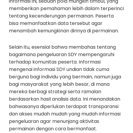
informasi ini, sebuah pola mungkin timbul, yang
memberikan pemahaman lebih dalam terperinci
tentang kecenderungan permainan. Peserta
bisa memanfaatkan data tersebut agar
menambah kemungkinan dirinya di permainan.
Selain itu, esensial bahwa membahas tentang
bagaimana pengeluaran SDY mempengaruhi
terhadap komunitas peserta. Informasi
mengenai informasi SDY undian tidak cuma
berguna bagi individu yang bermain, namun juga
bagi masyarakat yang lebih besar, di mana
mereka berbagi strategi serta ramalan
berdasarkan hasil analisis data. Ini menandakan
bahwasanya diperlukan terdapat transparansi
dan akses mudah mudah yang mudah informasi
pengeluaran agar menunjang aktivitas
permainan dengan cara bermanfaat.