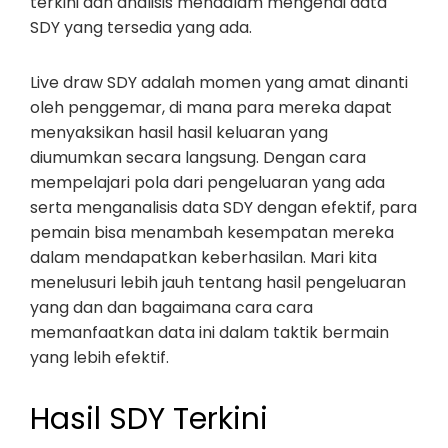
terkini dan analisis mendalam mengenai data
SDY yang tersedia yang ada.
Live draw SDY adalah momen yang amat dinanti
oleh penggemar, di mana para mereka dapat
menyaksikan hasil hasil keluaran yang
diumumkan secara langsung. Dengan cara
mempelajari pola dari pengeluaran yang ada
serta menganalisis data SDY dengan efektif, para
pemain bisa menambah kesempatan mereka
dalam mendapatkan keberhasilan. Mari kita
menelusuri lebih jauh tentang hasil pengeluaran
yang dan dan bagaimana cara cara
memanfaatkan data ini dalam taktik bermain
yang lebih efektif.
Hasil SDY Terkini