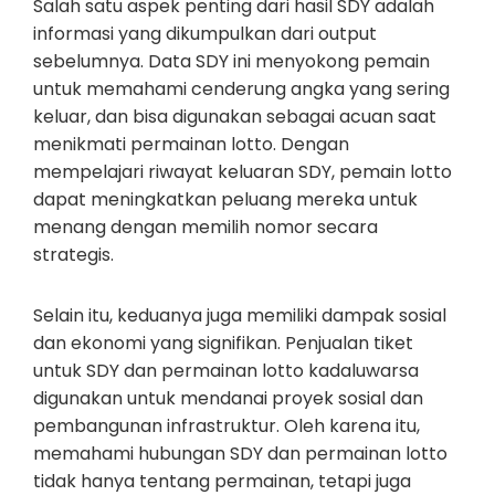
Salah satu aspek penting dari hasil SDY adalah
informasi yang dikumpulkan dari output
sebelumnya. Data SDY ini menyokong pemain
untuk memahami cenderung angka yang sering
keluar, dan bisa digunakan sebagai acuan saat
menikmati permainan lotto. Dengan
mempelajari riwayat keluaran SDY, pemain lotto
dapat meningkatkan peluang mereka untuk
menang dengan memilih nomor secara
strategis.
Selain itu, keduanya juga memiliki dampak sosial
dan ekonomi yang signifikan. Penjualan tiket
untuk SDY dan permainan lotto kadaluwarsa
digunakan untuk mendanai proyek sosial dan
pembangunan infrastruktur. Oleh karena itu,
memahami hubungan SDY dan permainan lotto
tidak hanya tentang permainan, tetapi juga