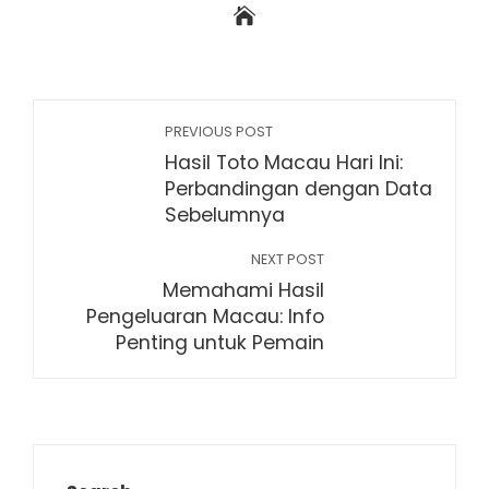
PREVIOUS POST
Hasil Toto Macau Hari Ini:
Perbandingan dengan Data
Sebelumnya
NEXT POST
Memahami Hasil
Pengeluaran Macau: Info
Penting untuk Pemain