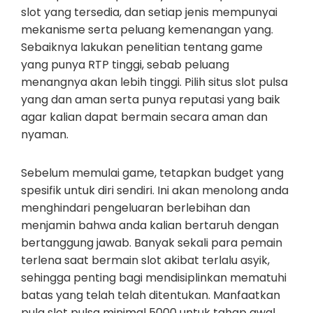
slot yang tersedia, dan setiap jenis mempunyai
mekanisme serta peluang kemenangan yang.
Sebaiknya lakukan penelitian tentang game
yang punya RTP tinggi, sebab peluang
menangnya akan lebih tinggi. Pilih situs slot pulsa
yang dan aman serta punya reputasi yang baik
agar kalian dapat bermain secara aman dan
nyaman.
Sebelum memulai game, tetapkan budget yang
spesifik untuk diri sendiri. Ini akan menolong anda
menghindari pengeluaran berlebihan dan
menjamin bahwa anda kalian bertaruh dengan
bertanggung jawab. Banyak sekali para pemain
terlena saat bermain slot akibat terlalu asyik,
sehingga penting bagi mendisiplinkan mematuhi
batas yang telah telah ditentukan. Manfaatkan
pula slot pulsa minimal 5000 untuk tahap awal