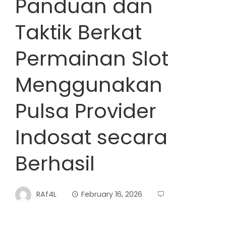
Panduan dan
Taktik Berkat
Permainan Slot
Menggunakan
Pulsa Provider
Indosat secara
Berhasil
RAf4L
February 16, 2026