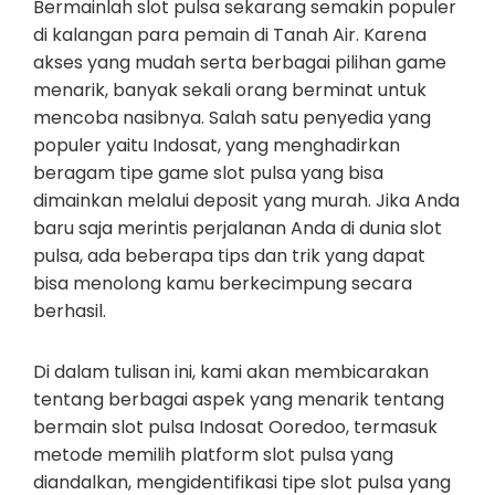
Bermainlah slot pulsa sekarang semakin populer
di kalangan para pemain di Tanah Air. Karena
akses yang mudah serta berbagai pilihan game
menarik, banyak sekali orang berminat untuk
mencoba nasibnya. Salah satu penyedia yang
populer yaitu Indosat, yang menghadirkan
beragam tipe game slot pulsa yang bisa
dimainkan melalui deposit yang murah. Jika Anda
baru saja merintis perjalanan Anda di dunia slot
pulsa, ada beberapa tips dan trik yang dapat
bisa menolong kamu berkecimpung secara
berhasil.
Di dalam tulisan ini, kami akan membicarakan
tentang berbagai aspek yang menarik tentang
bermain slot pulsa Indosat Ooredoo, termasuk
metode memilih platform slot pulsa yang
diandalkan, mengidentifikasi tipe slot pulsa yang