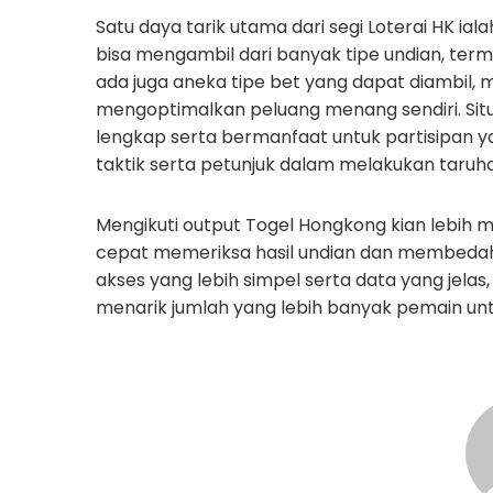
Satu daya tarik utama dari segi Loterai HK i
bisa mengambil dari banyak tipe undian, termasuk
ada juga aneka tipe bet yang dapat diambil,
mengoptimalkan peluang menang sendiri. Sit
lengkap serta bermanfaat untuk partisipan yan
taktik serta petunjuk dalam melakukan taruh
Mengikuti output Togel Hongkong kian lebih 
cepat memeriksa hasil undian dan membedah
akses yang lebih simpel serta data yang jela
menarik jumlah yang lebih banyak pemain untu