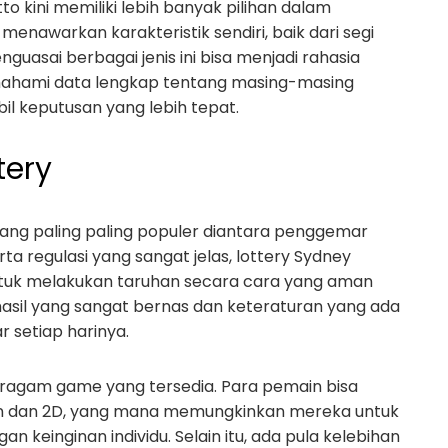
o kini memiliki lebih banyak pilihan dalam
enawarkan karakteristik sendiri, baik dari segi
uasai berbagai jenis ini bisa menjadi rahasia
mahami data lengkap tentang masing-masing
 keputusan yang lebih tepat.
tery
ang paling paling populer diantara penggemar
a regulasi yang sangat jelas, lottery Sydney
uk melakukan taruhan secara cara yang aman
asil yang sangat bernas dan keteraturan yang ada
setiap harinya.
h ragam game yang tersedia. Para pemain bisa
han dan 2D, yang mana memungkinkan mereka untuk
keinginan individu. Selain itu, ada pula kelebihan