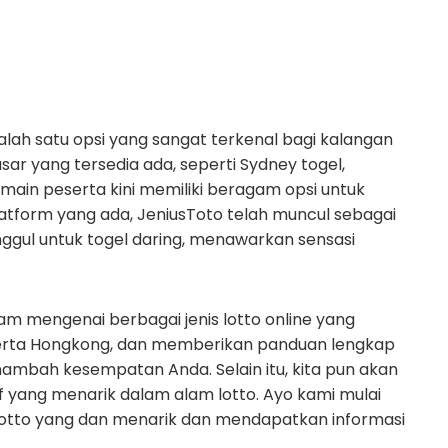
salah satu opsi yang sangat terkenal bagi kalangan
r yang tersedia ada, seperti Sydney togel,
main peserta kini memiliki beragam opsi untuk
platform yang ada, JeniusToto telah muncul sebagai
nggul untuk togel daring, menawarkan sensasi
am mengenai berbagai jenis lotto online yang
serta Hongkong, dan memberikan panduan lengkap
nambah kesempatan Anda. Selain itu, kita pun akan
f yang menarik dalam alam lotto. Ayo kami mulai
 lotto yang dan menarik dan mendapatkan informasi