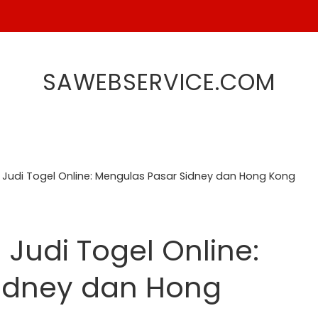
SAWEBSERVICE.COM
Judi Togel Online: Mengulas Pasar Sidney dan Hong Kong
Judi Togel Online:
idney dan Hong