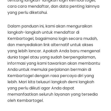
tentang langkah-langkah login Kembartogel,
cara cara mendaftar, dan data penting lainnya
yang perlu diketahui.
Dalam panduan ini, kami akan menguraikan
langkah-langkah untuk mendaftar di
Kembartogel, bagaimana login secara mudah,
dan menyediakan link alternatif untuk akses
yang lebih lancar. Apakah Anda baru mengenal
dunia togel atau yang sudah berpengalaman,
informasi yang kami tawarkan akan membantu
Anda untuk memulai perjalanan bermain di
Kembartogel dengan rasa percaya diri yang
lebih. Mari kita telusuri langkah demi langkah
yang perlu diikuti agar Anda dapat
memanfaatkan seluruh layanan yang tersedia
oleh Kembartogel.