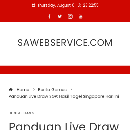
Skip
Thursday, August 6
23:22:56
to
content
SAWEBSERVICE.COM
Home
Berita Games
Panduan Live Draw SGP: Hasil Togel Singapore Hari Ini
BERITA GAMES
Panduan Live Draw