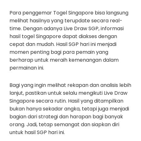
Para penggemar Togel Singapore bisa langsung
melihat hasilnya yang terupdate secara real-
time. Dengan adanya Live Draw SGP, informasi
hasil togel Singapore dapat diakses dengan
cepat dan mudah. Hasil SGP hari ini menjadi
momen penting bagi para pemain yang
berharap untuk meraih kemenangan dalam
permainan ini.
Bagi yang ingin melihat rekapan dan analisis lebih
lanjut, pastikan untuk selalu mengikuti Live Draw
Singapore secara rutin. Hasil yang ditampilkan
bukan hanya sekadar angka, tetapi juga menjadi
bagian dari strategi dan harapan bagi banyak
orang. Jadi, tetap semangat dan siapkan diri
untuk hasil SGP hari ini.