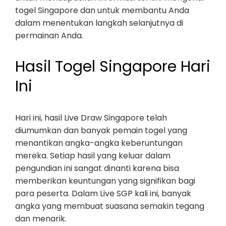
togel Singapore dan untuk membantu Anda
dalam menentukan langkah selanjutnya di
permainan Anda.
Hasil Togel Singapore Hari
Ini
Hari ini, hasil Live Draw Singapore telah
diumumkan dan banyak pemain togel yang
menantikan angka-angka keberuntungan
mereka. Setiap hasil yang keluar dalam
pengundian ini sangat dinanti karena bisa
memberikan keuntungan yang signifikan bagi
para peserta. Dalam Live SGP kali ini, banyak
angka yang membuat suasana semakin tegang
dan menarik.