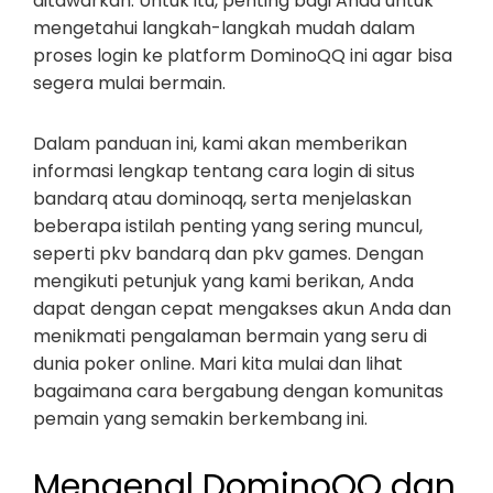
ditawarkan. Untuk itu, penting bagi Anda untuk
mengetahui langkah-langkah mudah dalam
proses login ke platform DominoQQ ini agar bisa
segera mulai bermain.
Dalam panduan ini, kami akan memberikan
informasi lengkap tentang cara login di situs
bandarq atau dominoqq, serta menjelaskan
beberapa istilah penting yang sering muncul,
seperti pkv bandarq dan pkv games. Dengan
mengikuti petunjuk yang kami berikan, Anda
dapat dengan cepat mengakses akun Anda dan
menikmati pengalaman bermain yang seru di
dunia poker online. Mari kita mulai dan lihat
bagaimana cara bergabung dengan komunitas
pemain yang semakin berkembang ini.
Mengenal DominoQQ dan