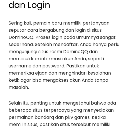
dan Login
Sering kali, pemain baru memiliki pertanyaan
seputar cara bergabung dan login di situs
DominoQQ. Proses login pada umumnya sangat
sederhana. Setelah mendaftar, Anda hanya perlu
mengunjungi situs resmi DominoQQ dan
memasukkan informasi akun Anda, seperti
username dan password. Pastikan untuk
memeriksa ejaan dan menghindari kesalahan
ketik agar bisa mengakses akun Anda tanpa
masalah.
Selain itu, penting untuk mengetahui bahwa ada
beberapa situs terpercaya yang menyediakan
permainan bandarq dan pkv games. Ketika
memilih situs, pastikan situs tersebut memiliki