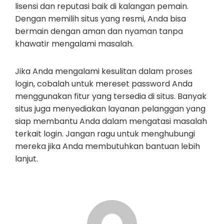
lisensi dan reputasi baik di kalangan pemain.
Dengan memilih situs yang resmi, Anda bisa
bermain dengan aman dan nyaman tanpa
khawatir mengalami masalah.
Jika Anda mengalami kesulitan dalam proses
login, cobalah untuk mereset password Anda
menggunakan fitur yang tersedia di situs. Banyak
situs juga menyediakan layanan pelanggan yang
siap membantu Anda dalam mengatasi masalah
terkait login. Jangan ragu untuk menghubungi
mereka jika Anda membutuhkan bantuan lebih
lanjut.