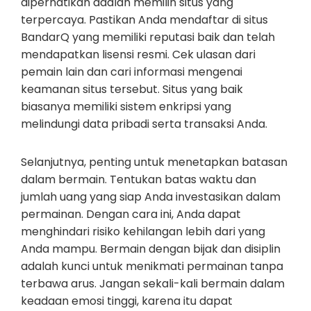
diperhatikan adalah memilih situs yang
terpercaya. Pastikan Anda mendaftar di situs
BandarQ yang memiliki reputasi baik dan telah
mendapatkan lisensi resmi. Cek ulasan dari
pemain lain dan cari informasi mengenai
keamanan situs tersebut. Situs yang baik
biasanya memiliki sistem enkripsi yang
melindungi data pribadi serta transaksi Anda.
Selanjutnya, penting untuk menetapkan batasan
dalam bermain. Tentukan batas waktu dan
jumlah uang yang siap Anda investasikan dalam
permainan. Dengan cara ini, Anda dapat
menghindari risiko kehilangan lebih dari yang
Anda mampu. Bermain dengan bijak dan disiplin
adalah kunci untuk menikmati permainan tanpa
terbawa arus. Jangan sekali-kali bermain dalam
keadaan emosi tinggi, karena itu dapat