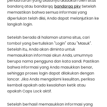
pendaftaran yang biasanya diadakan oleh situs
bandarq atau bandarqq.
bandarqq pkv
Setelah
memastikan bahwa semua informasi yang
diperlukan telah diisi, Anda dapat melanjutkan ke
langkah login.
Setelah berada di halaman utama situs, cari
tombol yang bertuliskan "Login" atau "Masuk".
Setelah itu, Anda akan diminta untuk
memasukkan informasi akun Anda, umumnya
berupa nama pengguna dan kata sandi. Pastikan
bahwa informasi yang Anda masukkan benar,
sehingga proses login dapat dilakukan dengan
lancar. Jika Anda mengalami kesulitan, periksa
kembali apakah ada kesalahan ketik atau
apakah Caps Lock aktif.
Setelah berhasil memasukkan informasi yang