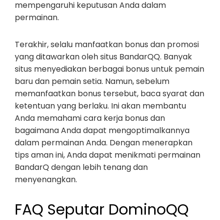
mempengaruhi keputusan Anda dalam
permainan.
Terakhir, selalu manfaatkan bonus dan promosi
yang ditawarkan oleh situs BandarQQ. Banyak
situs menyediakan berbagai bonus untuk pemain
baru dan pemain setia. Namun, sebelum
memanfaatkan bonus tersebut, baca syarat dan
ketentuan yang berlaku. Ini akan membantu
Anda memahami cara kerja bonus dan
bagaimana Anda dapat mengoptimalkannya
dalam permainan Anda. Dengan menerapkan
tips aman ini, Anda dapat menikmati permainan
BandarQ dengan lebih tenang dan
menyenangkan.
FAQ Seputar DominoQQ