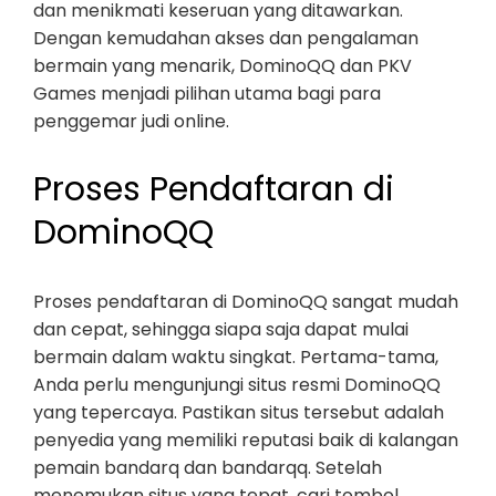
dan menikmati keseruan yang ditawarkan.
Dengan kemudahan akses dan pengalaman
bermain yang menarik, DominoQQ dan PKV
Games menjadi pilihan utama bagi para
penggemar judi online.
Proses Pendaftaran di
DominoQQ
Proses pendaftaran di DominoQQ sangat mudah
dan cepat, sehingga siapa saja dapat mulai
bermain dalam waktu singkat. Pertama-tama,
Anda perlu mengunjungi situs resmi DominoQQ
yang tepercaya. Pastikan situs tersebut adalah
penyedia yang memiliki reputasi baik di kalangan
pemain bandarq dan bandarqq. Setelah
menemukan situs yang tepat, cari tombol