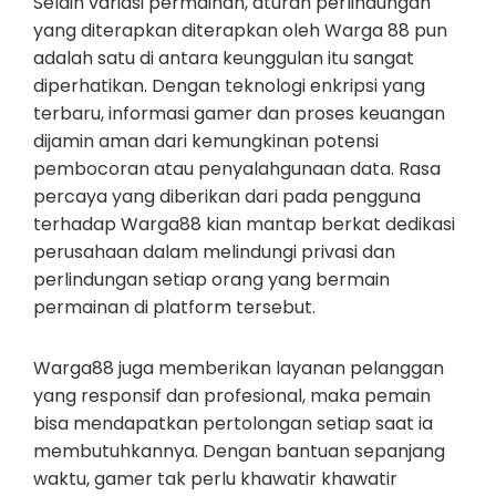
Selain variasi permainan, aturan perlindungan
yang diterapkan diterapkan oleh Warga 88 pun
adalah satu di antara keunggulan itu sangat
diperhatikan. Dengan teknologi enkripsi yang
terbaru, informasi gamer dan proses keuangan
dijamin aman dari kemungkinan potensi
pembocoran atau penyalahgunaan data. Rasa
percaya yang diberikan dari pada pengguna
terhadap Warga88 kian mantap berkat dedikasi
perusahaan dalam melindungi privasi dan
perlindungan setiap orang yang bermain
permainan di platform tersebut.
Warga88 juga memberikan layanan pelanggan
yang responsif dan profesional, maka pemain
bisa mendapatkan pertolongan setiap saat ia
membutuhkannya. Dengan bantuan sepanjang
waktu, gamer tak perlu khawatir khawatir