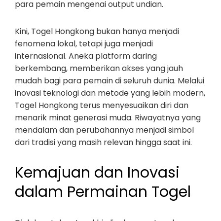
para pemain mengenai output undian.
Kini, Togel Hongkong bukan hanya menjadi
fenomena lokal, tetapi juga menjadi
internasional. Aneka platform daring
berkembang, memberikan akses yang jauh
mudah bagi para pemain di seluruh dunia. Melalui
inovasi teknologi dan metode yang lebih modern,
Togel Hongkong terus menyesuaikan diri dan
menarik minat generasi muda. Riwayatnya yang
mendalam dan perubahannya menjadi simbol
dari tradisi yang masih relevan hingga saat ini.
Kemajuan dan Inovasi
dalam Permainan Togel