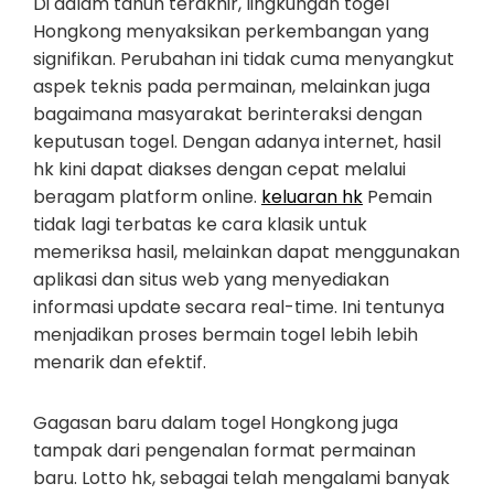
Di dalam tahun terakhir, lingkungan togel
Hongkong menyaksikan perkembangan yang
signifikan. Perubahan ini tidak cuma menyangkut
aspek teknis pada permainan, melainkan juga
bagaimana masyarakat berinteraksi dengan
keputusan togel. Dengan adanya internet, hasil
hk kini dapat diakses dengan cepat melalui
beragam platform online.
keluaran hk
Pemain
tidak lagi terbatas ke cara klasik untuk
memeriksa hasil, melainkan dapat menggunakan
aplikasi dan situs web yang menyediakan
informasi update secara real-time. Ini tentunya
menjadikan proses bermain togel lebih lebih
menarik dan efektif.
Gagasan baru dalam togel Hongkong juga
tampak dari pengenalan format permainan
baru. Lotto hk, sebagai telah mengalami banyak