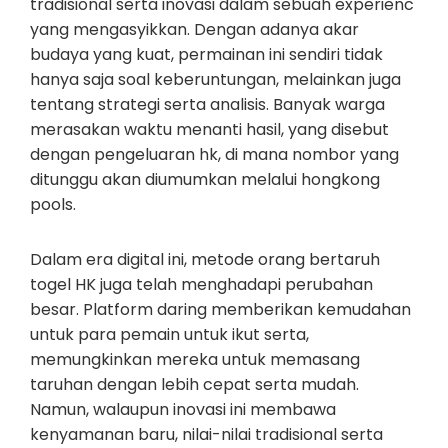
tradisional serta inovasi dalam sebuah experienc
yang mengasyikkan. Dengan adanya akar
budaya yang kuat, permainan ini sendiri tidak
hanya saja soal keberuntungan, melainkan juga
tentang strategi serta analisis. Banyak warga
merasakan waktu menanti hasil, yang disebut
dengan pengeluaran hk, di mana nombor yang
ditunggu akan diumumkan melalui hongkong
pools.
Dalam era digital ini, metode orang bertaruh
togel HK juga telah menghadapi perubahan
besar. Platform daring memberikan kemudahan
untuk para pemain untuk ikut serta,
memungkinkan mereka untuk memasang
taruhan dengan lebih cepat serta mudah.
Namun, walaupun inovasi ini membawa
kenyamanan baru, nilai-nilai tradisional serta