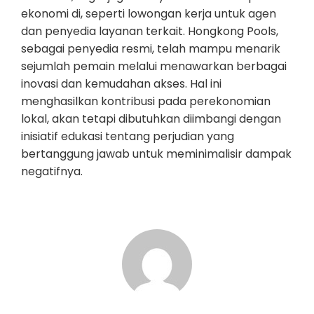
ekonomi di, seperti lowongan kerja untuk agen
dan penyedia layanan terkait. Hongkong Pools,
sebagai penyedia resmi, telah mampu menarik
sejumlah pemain melalui menawarkan berbagai
inovasi dan kemudahan akses. Hal ini
menghasilkan kontribusi pada perekonomian
lokal, akan tetapi dibutuhkan diimbangi dengan
inisiatif edukasi tentang perjudian yang
bertanggung jawab untuk meminimalisir dampak
negatifnya.